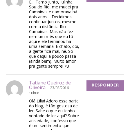
É… Tamo junto, Julinha.
Sou do Rio, me mudei pra
Campinas e namorava há
dois anos… Decidimos
continuar juntos, mesmo
com a distância Rio-
Campinas. Mas não fez
nem um mês que eu tô
aqui e ele terminou há
uma semana. É chato, dói,
a gente fica mal, né. Só
que daqui a pouco passa
(ainda bem). Muito amor
pra gente sempre! <3
Tatiane Queiroz de
RESPONDER
Oliveira
23/03/2016 -
10h08
Olá Júlia! Adoro essa parte
do blog, é tão gostosa de
ler. Sabe o que eu tenho
vontade de ler aqui? Sobre
ansiedade, confesso que
é um sentimento que