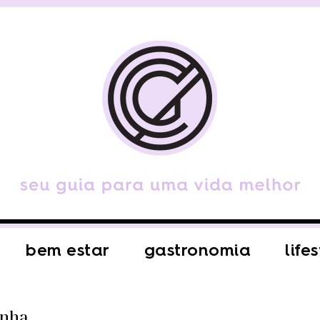
bem estar
gastronomia
life
inha