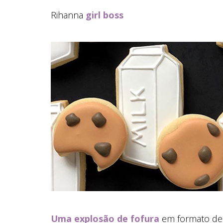
Rihanna
girl boss
Uma explosão de fofura
em formato de