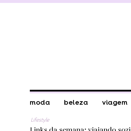
moda
beleza
viagem
Lifestyle
Links da semana: viajando soz