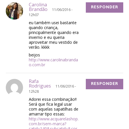
Carolina
RESPONDER
Brandão
11/06/2016 -
12h07
eu também usei bastante
quando criança,
principalmente quando era
inverno e eu queria
aproveitar meu vestido de
verão. kkkk
beijos
http://www.carolinabranda
o.com.br
Rafa
RESPONDER
Rodrigues
11/06/2016 -
12h28
Adorei essa combinação!!
Será que fica legal usar
com aquelas sapatilhas de
amarrar tipo essas:
http://www.acquarelashop.
com.br/sem-marca?
catid=140&subcatid=&cor