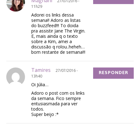
Magnani
27/07/2016 -
11h29
Adorei os links dessa
semana!! Adoro as listas
do buzzfeed!!! To doida
pra assistir Jane The Virgin.
E, mais ainda q o texto
sobre a Kim, amei a
discussão q rolou..heheh…
bom restante de semana!!!
Tamires
27/07/2016 -
RESPONDER
13h40
Oi Júlia…
Adoro o post com os links
da semana. Fico sempre
entusiasmada para ver
todos.
Super beijo :*