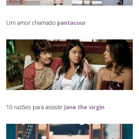
Um amor chamado
pantacour
10 razões para assistir
Jane the virgin