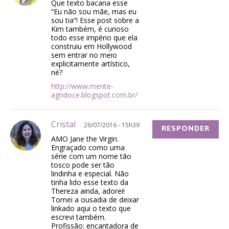
Que texto bacana esse
“Eu não sou mãe, mas eu
sou tia”! Esse post sobre a
Kim também, é curioso
todo esse império que ela
construiu em Hollywood
sem entrar no meio
explicitamente artístico,
né?
http://www.mente-
agridoce.blogspot.com.br/
Cristal
26/07/2016 - 15h39
RESPONDER
AMO Jane the Virgin.
Engraçado como uma
série com um nome tão
tosco pode ser tão
lindinha e especial. Não
tinha lido esse texto da
Thereza ainda, adorei!
Tomei a ousadia de deixar
linkado aqui o texto que
escrevi também.
Profissão: encantadora de