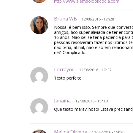
http://www.alemdolookdodia.com
Bruna WB
12/08/2016 - 12h28
Nossa, é bem isso. Sempre que convers
amigos, fico super aliviada de ter enco
16 anos. Não sei se teria paciência par
pessoas resolveram fazer nos últimos t
não teria, afinal, não é só em relacion
né?! Complicado.
Lorrayne
12/08/2016 - 12h37
Texto perfeito.
Janaina
12/08/2016 - 15h10
Que texto maravilhoso! Estava precisando
Melina Oliveira
12/08/2016 - 15h26