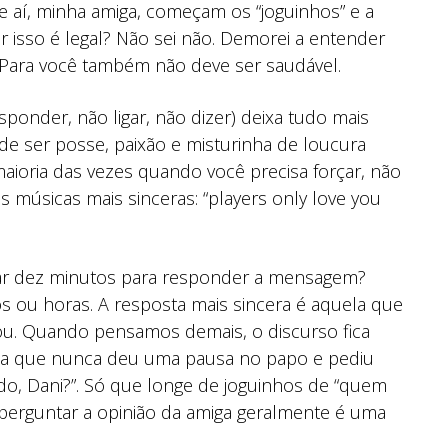
 e aí, minha amiga, começam os “joguinhos” e a
ir isso é legal? Não sei não. Demorei a entender
 Para você também não deve ser saudável.
ponder, não ligar, não dizer) deixa tudo mais
ode ser posse, paixão e misturinha de loucura
aioria das vezes quando você precisa forçar, não
s músicas mais sinceras: “players only love you
rar dez minutos para responder a mensagem?
s ou horas. A resposta mais sincera é aquela que
ou. Quando pensamos demais, o discurso fica
uela que nunca deu uma pausa no papo e pediu
ndo, Dani?”. Só que longe de joguinhos de “quem
 perguntar a opinião da amiga geralmente é uma