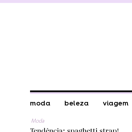
moda
beleza
viagem
Moda
Tendência: spaghetti strap!