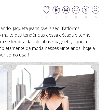
3
0
0
0
0
0
ndo! Jaqueta jeans oversized, flatforms,
to muito das tendências dessa década e tenho
m se lembra das alcinhas spaghettii, aquela
ompletamente da moda nesses vinte anos, hoje a
 ver como usar!