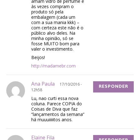
amam vidro de perfume e
às vezes compram o
produto só pela
embalagem (cada um
com a sua mania kkk) –
com certeza este não é o
público alvo deles. Na
minha opinião, só se
fosse MUITO bom para
valer o investimento.
Beijos!
http://madamebr.com
Ana Paula
17/10/2016 -
RESPONDER
12h58
Lu, nao curti essa nova
coluna. Parece COPIA do
Coisas de Diva que faz
“lançamentos da semana”
há muuuiiiiitos anos.
Elaine Fila