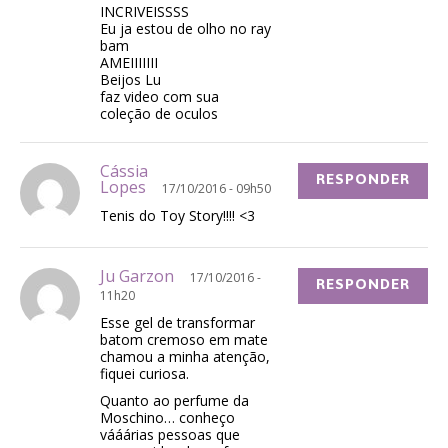
INCRIVEISSSS
Eu ja estou de olho no ray
bam
AMEIIIIIII
Beijos Lu
faz video com sua
coleção de oculos
Cássia
RESPONDER
Lopes
17/10/2016 - 09h50
Tenis do Toy Story!!!! <3
Ju Garzon
17/10/2016 -
RESPONDER
11h20
Esse gel de transformar
batom cremoso em mate
chamou a minha atenção,
fiquei curiosa.
Quanto ao perfume da
Moschino… conheço
vááárias pessoas que