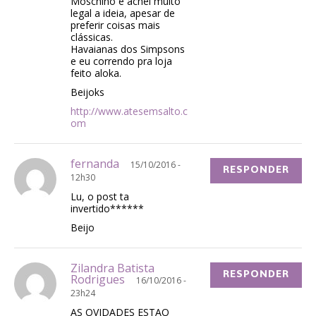
Moschino e achei muito
legal a ideia, apesar de
preferir coisas mais
clássicas.
Havaianas dos Simpsons
e eu correndo pra loja
feito aloka.
Beijoks
http://www.atesemsalto.c
om
fernanda
15/10/2016 -
RESPONDER
12h30
Lu, o post ta
invertido******
Beijo
Zilandra Batista
RESPONDER
Rodrigues
16/10/2016 -
23h24
AS OVIDADES ESTAO