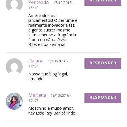
RESPONDER
Penteado
17/10/2016 -
16h10
Amei todos os
lançamentos! O perfume é
realmente inovador e faz
a gente querer mesmo
sem saber se a fragrância
é boa ou não… Rsrs…
Bjos e boa semana!
Daiana
17/10/2016 -
RESPONDER
17h54
Nossa que blog legal,
amando!
Mariana
18/10/2016 -
RESPONDER
10h07
Moschino é muito amor,
né? Esse Ray Ban tá lindo!