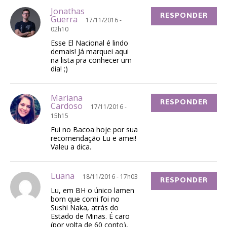
Jonathas
RESPONDER
Guerra
17/11/2016 -
02h10
Esse El Nacional é lindo
demais! Já marquei aqui
na lista pra conhecer um
dia! ;)
Mariana
RESPONDER
Cardoso
17/11/2016 -
15h15
Fui no Bacoa hoje por sua
recomendação Lu e amei!
Valeu a dica.
Luana
18/11/2016 - 17h03
RESPONDER
Lu, em BH o único lamen
bom que comi foi no
Sushi Naka, atrás do
Estado de Minas. É caro
(por volta de 60 conto),