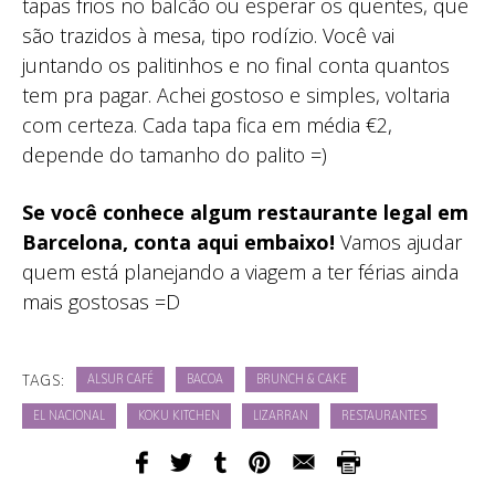
tapas frios no balcão ou esperar os quentes, que
são trazidos à mesa, tipo rodízio. Você vai
juntando os palitinhos e no final conta quantos
tem pra pagar. Achei gostoso e simples, voltaria
com certeza. Cada tapa fica em média €2,
depende do tamanho do palito =)
Se você conhece algum restaurante legal em
Barcelona, conta aqui embaixo!
Vamos ajudar
quem está planejando a viagem a ter férias ainda
mais gostosas =D
TAGS:
ALSUR CAFÉ
BACOA
BRUNCH & CAKE
EL NACIONAL
KOKU KITCHEN
LIZARRAN
RESTAURANTES