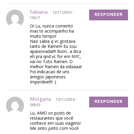
Fabiana
12/11/2016 -
RESPONDER
15h17
Oi Lu, nunca comento
mas te acompanho ha
muito tempo!
Nao sabia q vc gostava
tanto de Ramen! Eu sou
apaixonada!!!! Bom.. a dica
eh pra qnd vc for em NYC,
vai no Toto Ramen. O
melhor Ramen da vidaaaa!
Foi indicacao de uns
amigos Japoneses.
Imperdivel!!! :)
Morgana
13/11/2016 -
RESPONDER
00h33
Lu, AMO os posts de
restaurantes que você
conhece em suas viagens!
Me sinto junto com você