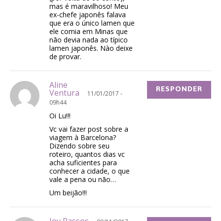
mas é maravilhoso! Meu
ex-chefe japonês falava
que era o único lamen que
ele comia em Minas que
não devia nada ao típico
lamen japonês. Nào deixe
de provar.
Aline
RESPONDER
Ventura
11/01/2017 -
09h44
Oi Lu!!!
Vc vai fazer post sobre a
viagem à Barcelona?
Dizendo sobre seu
roteiro, quantos dias vc
acha suficientes para
conhecer a cidade, o que
vale a pena ou não…
Um beijão!!!
Joy Passos