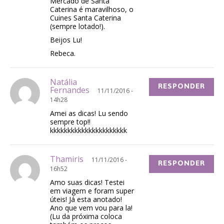
Mercado de Santa
Caterina é maravilhoso, o
Cuines Santa Caterina
(sempre lotado!).
Beijos Lu!
Rebeca.
Natália
RESPONDER
Fernandes
11/11/2016 -
14h28
Amei as dicas! Lu sendo
sempre top!!
kkkkkkkkkkkkkkkkkkkkkk
Thamiris
11/11/2016 -
RESPONDER
16h52
Amo suas dicas! Testei
em viagem e foram super
úteis! Já esta anotado!
Ano que vem vou para la!
(Lu da próxima coloca