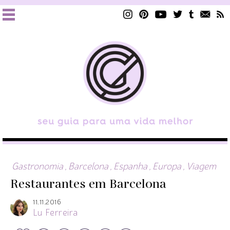
Gastronomia
,
Barcelona
,
Espanha
,
Europa
,
Viagem
Restaurantes em Barcelona
11.11.2016
Lu Ferreira