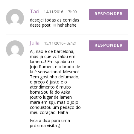
Taci
14/11/2016 - 17h00
RESPONDER
desejei todas as comidas
deste post !!!!! hehehehe
Julia
15/11/2016 - 02h21
RESPONDER
Ai, não é de barcelona,
mas já que vc falou em
lamen…! Em sp abriu o
Jojo Ramen, e o brodo de
lá é sensacional! Mesmo!
Tem gostinho defumado,
o preço é justo e o
atendimento é muito
bom! Sou fã do Aska
(outro lugar de lamen
mara em sp), mas o Jojo
conquistou um pedaço do
meu coração! Haha
Fica a dica para uma
próxima visita ;)