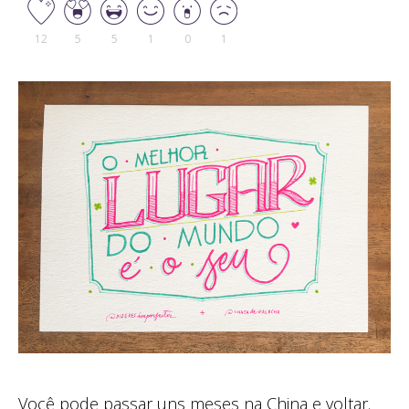
12
5
5
1
0
1
Você pode passar uns meses na China e voltar.