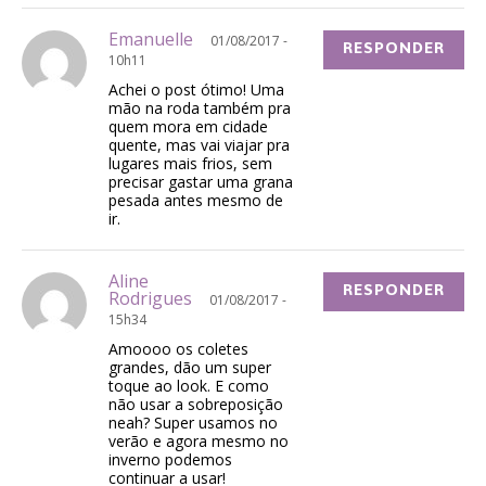
Emanuelle
01/08/2017 -
RESPONDER
10h11
Achei o post ótimo! Uma
mão na roda também pra
quem mora em cidade
quente, mas vai viajar pra
lugares mais frios, sem
precisar gastar uma grana
pesada antes mesmo de
ir.
Aline
RESPONDER
Rodrigues
01/08/2017 -
15h34
Amoooo os coletes
grandes, dão um super
toque ao look. E como
não usar a sobreposição
neah? Super usamos no
verão e agora mesmo no
inverno podemos
continuar a usar!