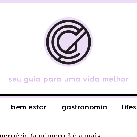
bem estar
gastronomia
life
uerpério (a número 3 é a mais