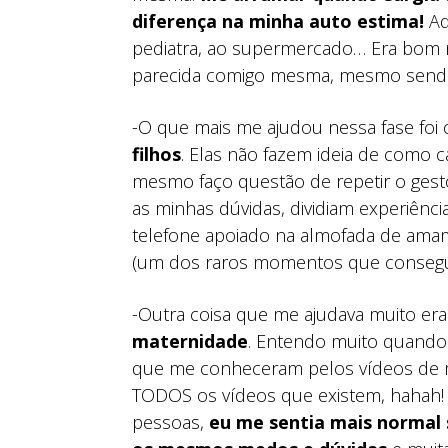
diferença na minha auto estima!
Ad
pediatra, ao supermercado… Era bom 
parecida comigo mesma, mesmo send
-O que mais me ajudou nessa fase foi
filhos
. Elas não fazem ideia de como 
mesmo faço questão de repetir o gest
as minhas dúvidas, dividiam experiênc
telefone apoiado na almofada de am
(um dos raros momentos que conseguia 
-Outra coisa que me ajudava muito era
maternidade
. Entendo muito quando
que me conheceram pelos vídeos de m
TODOS os vídeos que existem, hahah! E
pessoas,
eu me sentia mais norma