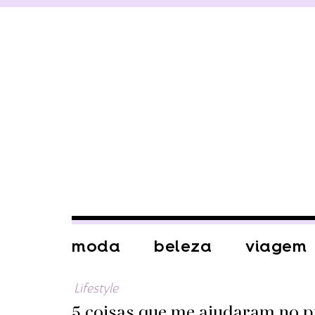
moda
beleza
viagem
Lifestyle
5 coisas que me ajudaram no p