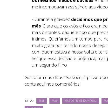
os mesmos medos e dúvidas
e muita
me incomodavam assistindo aos vídeo
-Durante a gravidez
decidimos que pr
mês
. Claro que os avós e tios eram be
mais distantes, daquele tipo que prec
íntimos. Queríamos um tempo para no
muito grata por ter tido nosso desejo 
com quem estava à nossa volta e ter t
Sei que essa decisão é polêmica, mas 
um segundo filho.
Gostaram das dicas? Se você já passou po
conta aqui nos comentários!
TAGS:
BEBÊ
MÃE
MÃE DE PRIMEIRA VIAGEM
MA