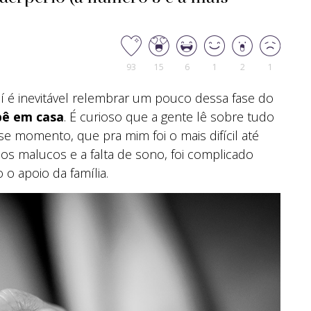
93
15
6
1
2
1
 é inevitável relembrar um pouco dessa fase do
bê em casa
. É curioso que a gente lê sobre tudo
se momento, que pra mim foi o mais difícil até
ios malucos e a falta de sono, foi complicado
o apoio da família.