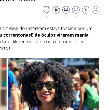
23
5
5
3
3
4
 timeline do Instagram estava tomada por um
u correntonas!) de óculos viraram mania
idade diferentona de moda e promete ser
orada.