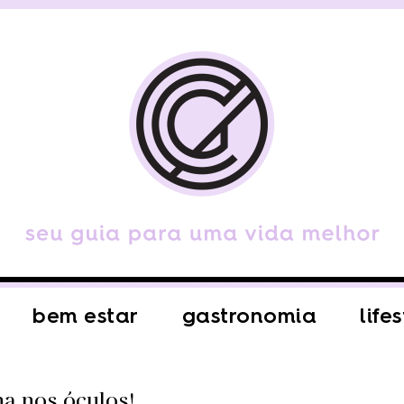
bem estar
gastronomia
life
a nos óculos!