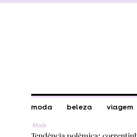
moda
beleza
viagem
Moda
Tendência polêmica: correntinh