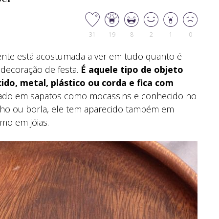
31
19
8
2
1
0
gente está acostumada a ver em tudo quanto é
 decoração de festa.
É aquele tipo de objeto
do, metal, plástico ou corda e fica com
ado em sapatos como mocassins e conhecido no
ho ou borla, ele tem aparecido também em
mo em jóias.