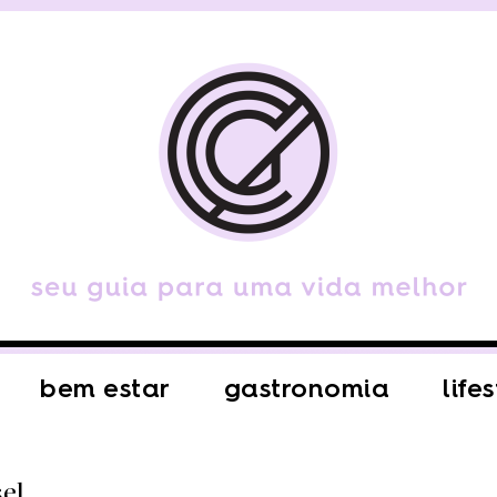
bem estar
gastronomia
life
el