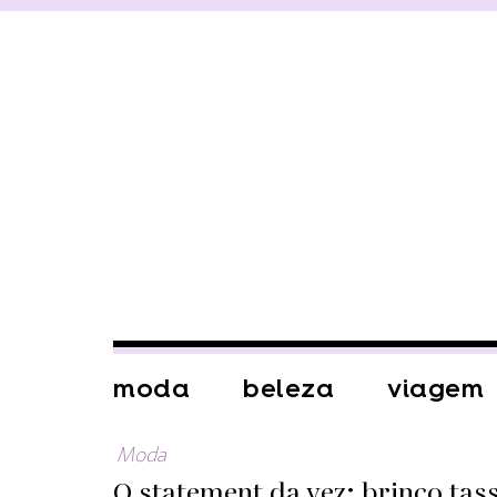
moda
beleza
viagem
Moda
O statement da vez: brinco tass