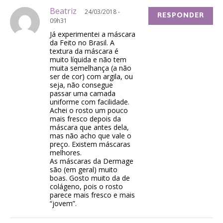
Beatriz
24/03/2018 -
RESPONDER
09h31
Já experimentei a máscara
da Feito no Brasil. A
textura da máscara é
muito líquida e não tem
muita semelhança (a não
ser de cor) com argila, ou
seja, não consegue
passar uma camada
uniforme com facilidade.
Achei o rosto um pouco
mais fresco depois da
máscara que antes dela,
mas não acho que vale o
preço. Existem máscaras
melhores.
As máscaras da Dermage
são (em geral) muito
boas. Gosto muito da de
colágeno, pois o rosto
parece mais fresco e mais
“jovem”.