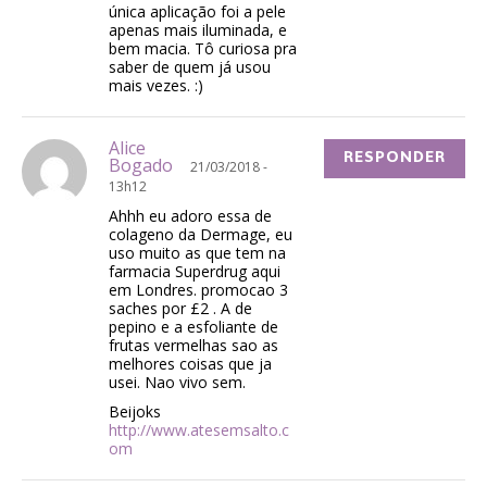
única aplicação foi a pele
apenas mais iluminada, e
bem macia. Tô curiosa pra
saber de quem já usou
mais vezes. :)
Alice
RESPONDER
Bogado
21/03/2018 -
13h12
Ahhh eu adoro essa de
colageno da Dermage, eu
uso muito as que tem na
farmacia Superdrug aqui
em Londres. promocao 3
saches por £2 . A de
pepino e a esfoliante de
frutas vermelhas sao as
melhores coisas que ja
usei. Nao vivo sem.
Beijoks
http://www.atesemsalto.c
om