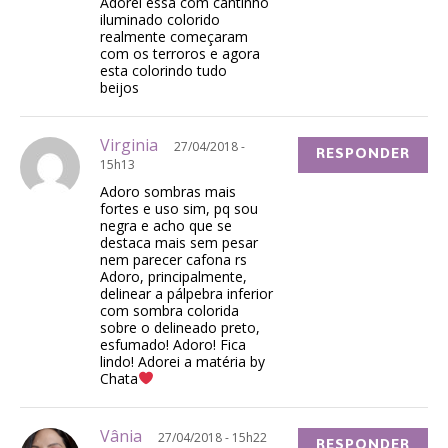
Adorei essa com cantinho
iluminado colorido
realmente começaram
com os terroros e agora
esta colorindo tudo
beijos
Virginia
27/04/2018 -
RESPONDER
15h13
Adoro sombras mais
fortes e uso sim, pq sou
negra e acho que se
destaca mais sem pesar
nem parecer cafona rs
Adoro, principalmente,
delinear a pálpebra inferior
com sombra colorida
sobre o delineado preto,
esfumado! Adoro! Fica
lindo! Adorei a matéria by
Chata
Vânia
27/04/2018 - 15h22
RESPONDER