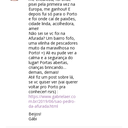
pisei pela primeira vez na
Europa, me ganhou!! E
depois fui só para o Porto
e foi onde caí de paixões,
cidade linda, acolhedora,
amei!
Não sei se vc foi na
Afurada? Um bairro fofo,
uma vilinha de pescadores
muito da maravilhosa no
Porto! =) Ali eu pude ver a
calma e a segurança do
lugar! Portas abertas,
crianças brincando…
demais, demais!
Até fiz um post sobre lá,
se vc quiser ver (vai querer
voltar pro Porto pra
conhecer! rsrs) :
https://www.gabrielaer.co
m.br/2019/06/sao-pedro-
da-afurada.html
Beijos!
Gábi