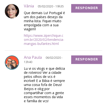
Vânia
05/02/2020 - 19h35
RESPONDER
Que demais Lu! Portugal é
um dos países desejo da
minha lista. Fiquei muito
empolgada com a sua
viagem!
https://www.ziperchique.c
om.br/2020/02/tendencia-
mangas-bufantes.html
Ana Paula
06/02/2020 -
RESPONDER
13h40
Lu vi os vlogs e que delícia
de roteiros! Ver a cidade
pelos olhos de vcs é
incrível! E a Bibia é sempre
uma coisa fofa de Deus!
Beijos e obg por
compartilhar com a gente
esses momentos da vida
e família de vcs!