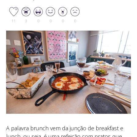
11
3
0
0
0
0
A palavra brunch vem da junção de breakfast e
lunch, ou seja, é uma refeição com pratos que