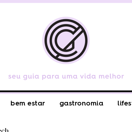
bem estar
gastronomia
life
ech