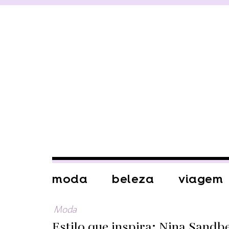
moda
beleza
viagem
Moda
Estilo que inspira: Nina Sandb