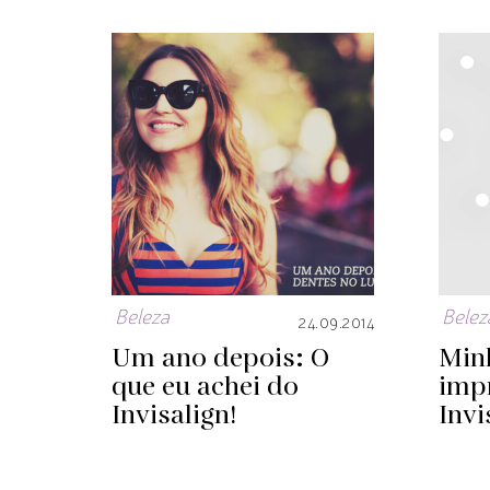
Beleza
Belez
24.09.2014
Um ano depois: O
Min
que eu achei do
imp
Invisalign!
Invi