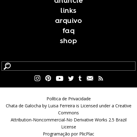
anuncie
links
arquivo
faq
shop
Política de Privacidade
Chata de Galocha by Luisa Ferreira is Licensed under a Creative
Commons
Attribution-Noncommercial-No Derivative Works 2.5 Brazil
License
Programação por
PlicPlac