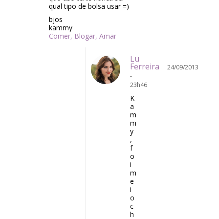
qual tipo de bolsa usar =)
bjos
kammy
Comer, Blogar, Amar
Lu
Ferreira
24/09/2013
-
23h46
K
a
m
m
y
,
f
o
i
m
e
i
o
c
h