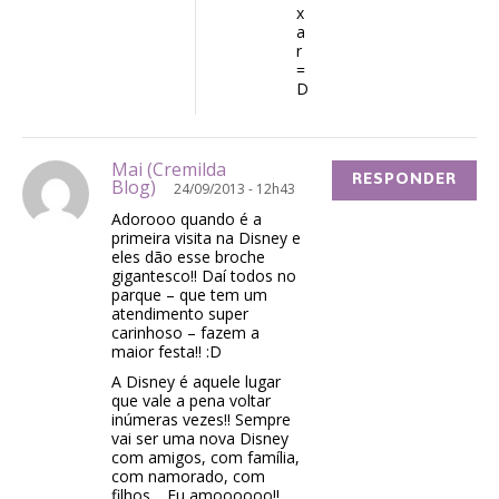
x
a
r
=
D
Mai (Cremilda
RESPONDER
Blog)
24/09/2013 - 12h43
Adorooo quando é a
primeira visita na Disney e
eles dão esse broche
gigantesco!! Daí todos no
parque – que tem um
atendimento super
carinhoso – fazem a
maior festa!! :D
A Disney é aquele lugar
que vale a pena voltar
inúmeras vezes!! Sempre
vai ser uma nova Disney
com amigos, com família,
com namorado, com
filhos… Eu amoooooo!!