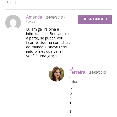
Lu […]
Amanda
24/09/2013 -
RESPONDER
12h21
Lu amiga!! rs olha a
intimidade! rs Brincadeiras
a parte, se puder, vou
ficar felicíssima com dicas
do mundo Disney!! Estou
indo o mês que vem!!!
Você é uma graça!
Lu
Ferreira
24/09/2013
-
23h43
P
o
d
e
d
e
i