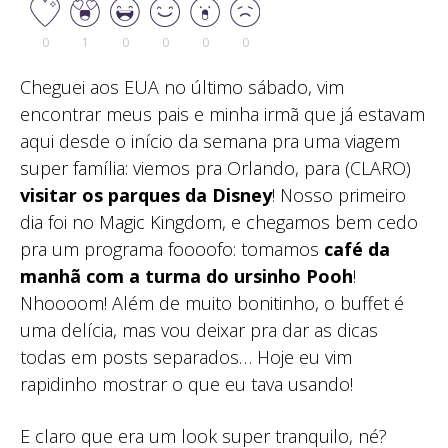
0
1
0
0
0
0
Cheguei aos EUA no último sábado, vim
encontrar meus pais e minha irmã que já estavam
aqui desde o início da semana pra uma viagem
super família: viemos pra Orlando, para (CLARO)
visitar os parques da Disney
! Nosso primeiro
dia foi no Magic Kingdom, e chegamos bem cedo
pra um programa foooofo: tomamos
café da
manhã com a turma do ursinho Pooh
!
Nhoooom! Além de muito bonitinho, o buffet é
uma delícia, mas vou deixar pra dar as dicas
todas em posts separados… Hoje eu vim
rapidinho mostrar o que eu tava usando!
E claro que era um look super tranquilo, né?