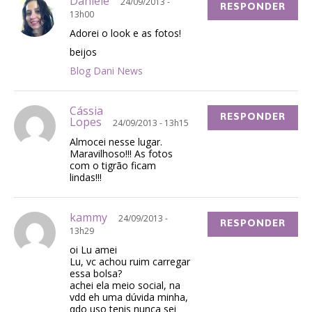
Daniele
24/09/2013 -
RESPONDER
13h00
Adorei o look e as fotos!
beijos
Blog Dani News
Cássia
RESPONDER
Lopes
24/09/2013 - 13h15
Almocei nesse lugar.
Maravilhoso!!! As fotos
com o tigrão ficam
lindas!!!
kammy
24/09/2013 -
RESPONDER
13h29
oi Lu amei
Lu, vc achou ruim carregar
essa bolsa?
achei ela meio social, na
vdd eh uma dúvida minha,
qdo uso tenis nunca sei