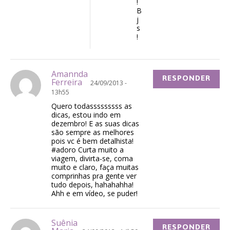
!
B
j
s
!
Amannda
RESPONDER
Ferreira
24/09/2013 -
13h55
Quero todasssssssss as
dicas, estou indo em
dezembro! E as suas dicas
são sempre as melhores
pois vc é bem detalhista!
#adoro Curta muito a
viagem, divirta-se, coma
muito e claro, faça muitas
comprinhas pra gente ver
tudo depois, hahahahha!
Ahh e em vídeo, se puder!
Suênia
RESPONDER