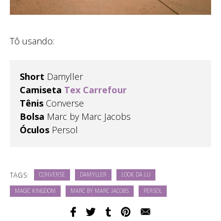
Tô usando:
Short
Damyller
Camiseta
Tex Carrefour
Tênis
Converse
Bolsa
Marc by Marc Jacobs
Óculos
Persol
TAGS:
CONVERSE
DAMYLLER
LOOK DA LU
MAGIC KINGDOM
MARC BY MARC JACOBS
PERSOL