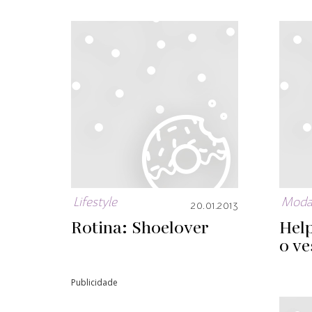
Lifestyle
Mod
20.01.2013
Rotina: Shoelover
Help
o ve
Publicidade