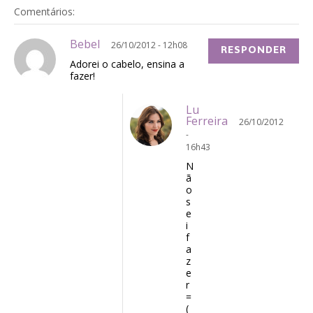
Comentários:
Bebel
26/10/2012 - 12h08
RESPONDER
Adorei o cabelo, ensina a
fazer!
Lu
Ferreira
26/10/2012
-
16h43
N
ã
o
s
e
i
f
a
z
e
r
=
(