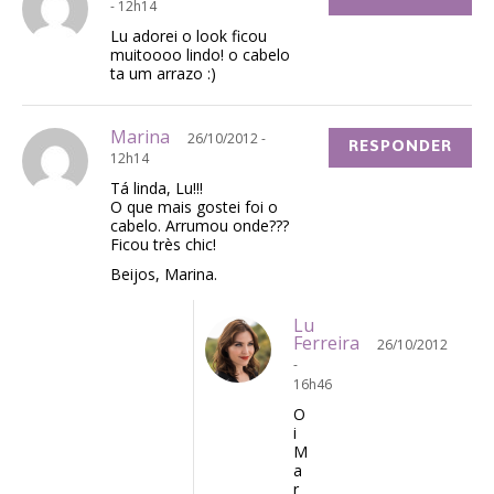
- 12h14
Lu adorei o look ficou
muitoooo lindo! o cabelo
ta um arrazo :)
Marina
26/10/2012 -
RESPONDER
12h14
Tá linda, Lu!!!
O que mais gostei foi o
cabelo. Arrumou onde???
Ficou très chic!
Beijos, Marina.
Lu
Ferreira
26/10/2012
-
16h46
O
i
M
a
r