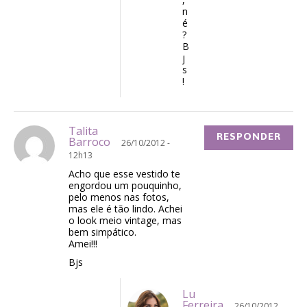
n
é
?
B
j
s
!
Talita
RESPONDER
Barroco
26/10/2012 -
12h13
Acho que esse vestido te
engordou um pouquinho,
pelo menos nas fotos,
mas ele é tão lindo. Achei
o look meio vintage, mas
bem simpático.
Amei!!!
Bjs
Lu
Ferreira
26/10/2012