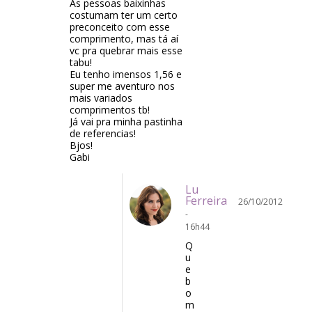
As pessoas baixinhas
costumam ter um certo
preconceito com esse
comprimento, mas tá aí
vc pra quebrar mais esse
tabu!
Eu tenho imensos 1,56 e
super me aventuro nos
mais variados
comprimentos tb!
Já vai pra minha pastinha
de referencias!
Bjos!
Gabi
Lu
Ferreira
26/10/2012
-
16h44
Q
u
e
b
o
m