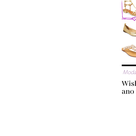
Mod
Wish
ano 