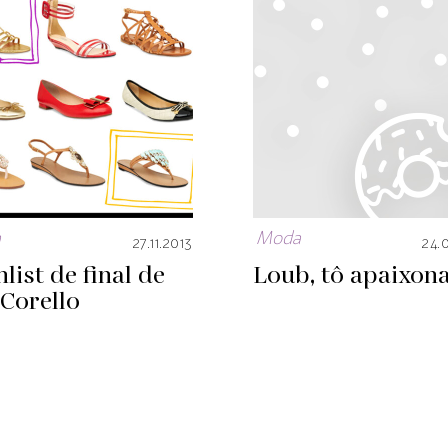
a
Moda
27.11.2013
24.
list de final de
Loub, tô apaixon
Corello