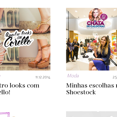
a
Moda
11.12.2014
25
tro looks com
Minhas escolhas 
llo!
Shoestock