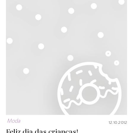
Moda
12.10.2012
Feliz dia das crianças!