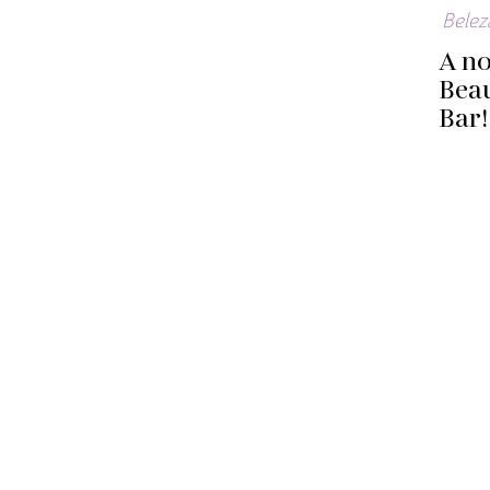
Belez
A n
Beau
Bar!