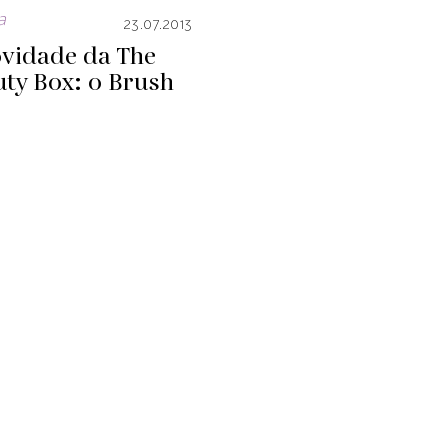
a
23.07.2013
ovidade da The
ty Box: o Brush