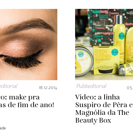
ditorial
Publieditorial
18.12.2014
05.
eo: make pra
Video: a linha
as de fim de ano!
Suspiro de Pêra e
Magnólia da The
Beauty Box
dade