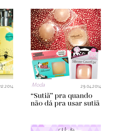
Moda
12.2014
29.04.2014
“Sutiã” pra quando
não dá pra usar sutiã