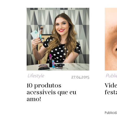
Lifestyle
Publie
27.04.2015
10 produtos
Vid
acessíveis que eu
fest
amo!
Publici