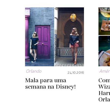
Orlando
Améri
24.10.2016
Mala para uma
Com
semana na Disney!
Wiz
Har
Orl