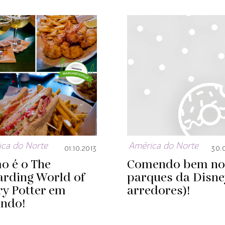
ca do Norte
América do Norte
01.10.2013
30.
o é o The
Comendo bem no
arding World of
parques da Disne
ry Potter em
arredores)!
ando!