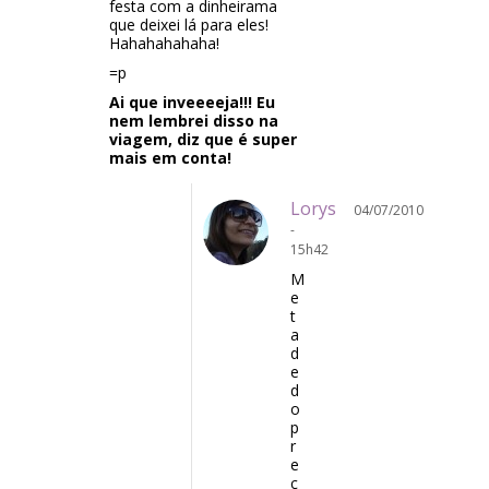
festa com a dinheirama
que deixei lá para eles!
Hahahahahaha!
=p
Ai que inveeeeja!!! Eu
nem lembrei disso na
viagem, diz que é super
mais em conta!
Lorys
04/07/2010
-
15h42
M
e
t
a
d
e
d
o
p
r
e
ç