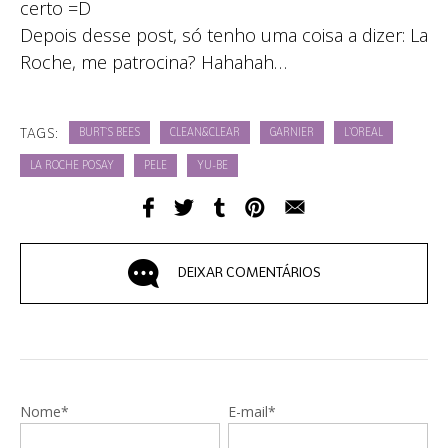
certo =D
Depois desse post, só tenho uma coisa a dizer: La
Roche, me patrocina? Hahahah…
TAGS:
BURT`S BEES
CLEAN&CLEAR
GARNIER
L`OREAL
LA ROCHE POSAY
PELE
YU-BE
DEIXAR COMENTÁRIOS
Nome*
E-mail*