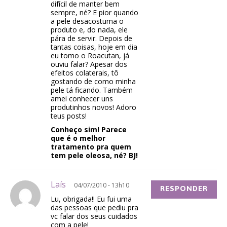
difícil de manter bem
sempre, né? E pior quando
a pele desacostuma o
produto e, do nada, ele
pára de servir. Depois de
tantas coisas, hoje em dia
eu tomo o Roacutan, já
ouviu falar? Apesar dos
efeitos colaterais, tô
gostando de como minha
pele tá ficando. Também
amei conhecer uns
produtinhos novos! Adoro
teus posts!
Conheço sim! Parece
que é o melhor
tratamento pra quem
tem pele oleosa, né? BJ!
Laís
04/07/2010 - 13h10
RESPONDER
Lu, obrigada!! Eu fui uma
das pessoas que pediu pra
vc falar dos seus cuidados
com a pele!