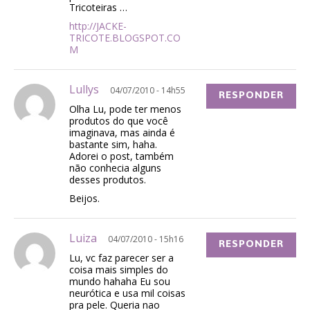
Tricoteiras …
http://JACKE-
TRICOTE.BLOGSPOT.CO
M
Lullys
04/07/2010 - 14h55
RESPONDER
Olha Lu, pode ter menos
produtos do que você
imaginava, mas ainda é
bastante sim, haha.
Adorei o post, também
não conhecia alguns
desses produtos.
Beijos.
Luiza
04/07/2010 - 15h16
RESPONDER
Lu, vc faz parecer ser a
coisa mais simples do
mundo hahaha Eu sou
neurótica e usa mil coisas
pra pele. Queria nao