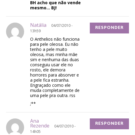
BH acho que não vende
mesmo… BJ!
Natália
04/07/2010 -
RESPONDER
13h59
O Anthelios não funciona
para pele oleosa. Eu não
tenho a pele muito
oleosa, mas minha mãe
sim e nenhuma das duas
conseguiu usar ele no
rosto, ele demora
horrores para absorver e
a pele fica estranha.
Engraçado como ele
muda completamente de
uma pele pra outra. rss
;**
Ana
RESPONDER
Rezende
04/07/2010 -
14h05