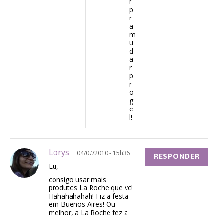
r
p
r
a
m
u
d
a
r
p
r
o
g
e
l!
Lorys
04/07/2010 - 15h36
RESPONDER
Lú,
consigo usar mais
produtos La Roche que vc!
Hahahahahah! Fiz a festa
em Buenos Aires! Ou
melhor, a La Roche fez a