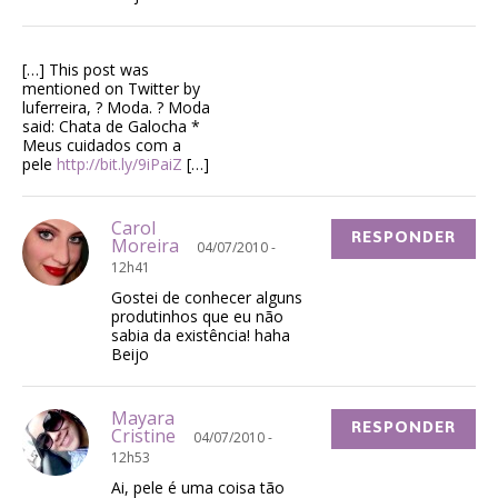
[…] This post was
mentioned on Twitter by
luferreira, ? Moda. ? Moda
said: Chata de Galocha *
Meus cuidados com a
pele
http://bit.ly/9iPaiZ
[…]
Carol
RESPONDER
Moreira
04/07/2010 -
12h41
Gostei de conhecer alguns
produtinhos que eu não
sabia da existência! haha
Beijo
Mayara
RESPONDER
Cristine
04/07/2010 -
12h53
Ai, pele é uma coisa tão