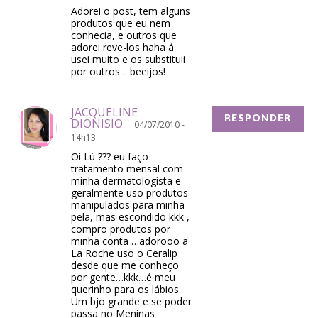
Adorei o post, tem alguns
produtos que eu nem
conhecia, e outros que
adorei reve-los haha á
usei muito e os substituii
por outros .. beeijos!
JACQUELINE
RESPONDER
DIONISIO
04/07/2010 -
14h13
Oi Lú ??? eu faço
tratamento mensal com
minha dermatologista e
geralmente uso produtos
manipulados para minha
pela, mas escondido kkk ,
compro produtos por
minha conta …adorooo a
La Roche uso o Ceralip
desde que me conheço
por gente…kkk…é meu
querinho para os lábios.
Um bjo grande e se poder
passa no Meninas