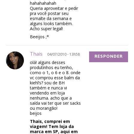
hahahahahah
Queria aproveitar e pedir
pra você postar seu
esmalte da semana e
alguns looks também.
Acho super legal!
Beeijos ;*
Thais
04/07/2010 - 13h58
RESPONDER
olá! alguns desses
produtinhos eu tenho,
como o 1, o 6 e o 8. onde
vc comprou esse balm da
kiehl’s? sou de BH
também e nunca vi
vendendo em loja
nenhuma. acho que a
saída vai ter que ser sacks
ou morangão!
beijos
Thais, comprei em
viagem! Tem loja da
marca em SP, aqui em