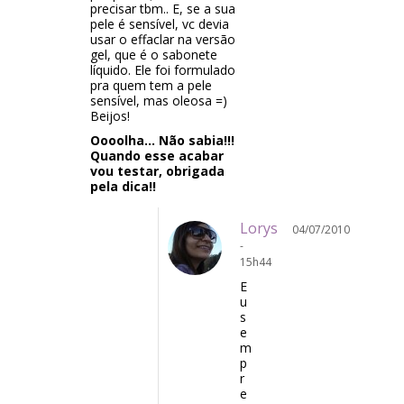
precisar tbm.. E, se a sua
pele é sensível, vc devia
usar o effaclar na versão
gel, que é o sabonete
líquido. Ele foi formulado
pra quem tem a pele
sensível, mas oleosa =)
Beijos!
Oooolha… Não sabia!!!
Quando esse acabar
vou testar, obrigada
pela dica!!
Lorys
04/07/2010
-
15h44
E
u
s
e
m
p
r
e