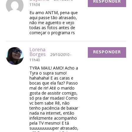
RESPONDER
11h34
Eu amo ANTM, pena que
aqui passe tão atrasado,
não me aguento e vejo
todas as fotos antes de
começar o programa rs
Lorena
RESPONDER
Borges
29/10/2010 -
11h40
TYRA MAIL! AMO! Acho a
Tyra o supra sumo!
hahahaha! E as caras e
bocas que ela faz? Passo
mal de rir! Até o marido
gosta de assistir comigo,
só pra dar risadas! Como
vc bem sabe Rê, não
tenho paciência de baixar
nada na internet, então
infelizmente acompanho
pela TV mesmo! E tá
suuuuuuuuuper atrasado,