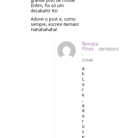
grande polo de moda!
Enfim, foi só um
desabafo! Rs!
Adorei o post e, como
sempre, escrevi demais!
Hahahahaha!
Renata
Pires
29/10/2010
-
21h49
A
h
L
o
r
e
,
a
d
o
r
o
s
e