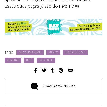
Essas duas peças já são do Inverno =)
TAGS:
ALEXANDER WANG
AREZZO
BEACON'S CLOSET
COMPRAS
FLUÊ
LOOK DA LU
DEIXAR COMENTÁRIOS