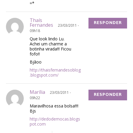
=*
Thaís
RESPONDER
Fernandes
23/03/2011 -
09h18
Que look lindo Lu.
Achei um charme a
botinha virada!!! Ficou
fofo!!
Bjãoo
http://thaisfernandesoblog
.blogspot.com/
Marília
23/03/2011 -
RESPONDER
09h22
Maravilhosa essa bolsa!!!!
Bjs
http://dedodemocas.blogs
pot.com