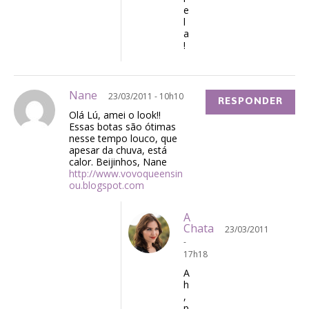
e
l
a
!
Nane
23/03/2011 - 10h10
RESPONDER
Olá Lú, amei o look!!
Essas botas são ótimas
nesse tempo louco, que
apesar da chuva, está
calor. Beijinhos, Nane
http://www.vovoqueensin
ou.blogspot.com
A
Chata
23/03/2011
-
17h18
A
h
,
p