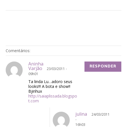
Comentários:
Aninha
RESPONDER
Varjão
23/03/2011 -
09h01
Ta linda Lu…adoro seus
looks!!! A bota e show!!
Bjinhux
http://saiaplissada.blogspo
t.com
julina
24/03/2011
-
16h03