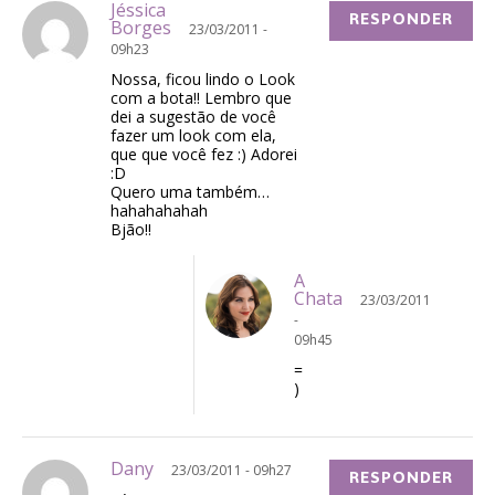
Jéssica
RESPONDER
Borges
23/03/2011 -
09h23
Nossa, ficou lindo o Look
com a bota!! Lembro que
dei a sugestão de você
fazer um look com ela,
que que você fez :) Adorei
:D
Quero uma também…
hahahahahah
Bjão!!
A
Chata
23/03/2011
-
09h45
=
)
Dany
23/03/2011 - 09h27
RESPONDER