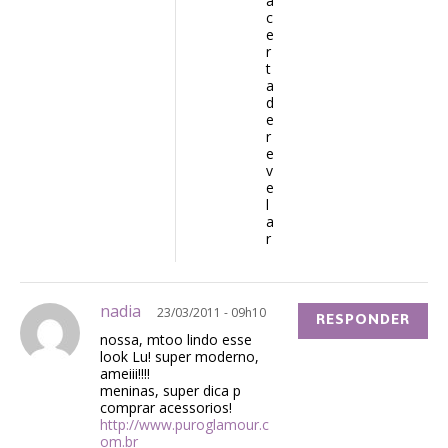
a
c
e
r
t
a
d
e
r
e
v
e
l
a
r
nadia
23/03/2011 - 09h10
RESPONDER
nossa, mtoo lindo esse
look Lu! super moderno,
ameiii!!!!
meninas, super dica p
comprar acessorios!
http://www.puroglamour.c
om.br