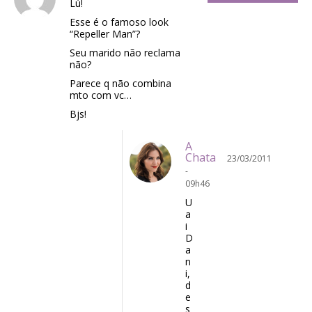
Lú!
Esse é o famoso look
“Repeller Man”?
Seu marido não reclama
não?
Parece q não combina
mto com vc…
Bjs!
A
Chata
23/03/2011
-
09h46
U
a
i
D
a
n
i,
d
e
s