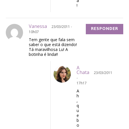
a
!
Vanessa
23/03/2011 -
RESPONDER
10h07
Tem gente que fala sem
saber o que está dizendo!
Tá maravilhosa Lu! A
botinha é linda!!
A
Chata
23/03/2011
-
17h17
A
h
,
q
u
e
b
o