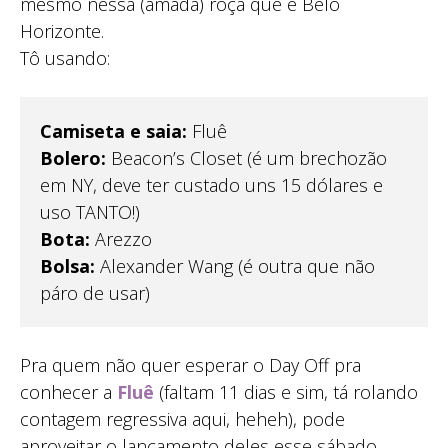
mesmo nessa (amada) roça que é Belo
Horizonte.
Tô usando:
Camiseta e saia:
Fluê
Bolero:
Beacon’s Closet (é um brechozão
em NY, deve ter custado uns 15 dólares e
uso TANTO!)
Bota:
Arezzo
Bolsa:
Alexander Wang (é outra que não
páro de usar)
Pra quem não quer esperar o Day Off pra
conhecer a
Fluê
(faltam 11 dias e sim, tá rolando
contagem regressiva aqui, heheh), pode
aproveitar o lançamento deles esse sábado.