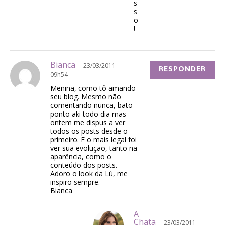
s
s
o
!
Bianca
23/03/2011 -
RESPONDER
09h54
Menina, como tô amando
seu blog. Mesmo não
comentando nunca, bato
ponto aki todo dia mas
ontem me dispus a ver
todos os posts desde o
primeiro. E o mais legal foi
ver sua evolução, tanto na
aparência, como o
conteúdo dos posts.
Adoro o look da Lú, me
inspiro sempre.
Bianca
A
Chata
23/03/2011