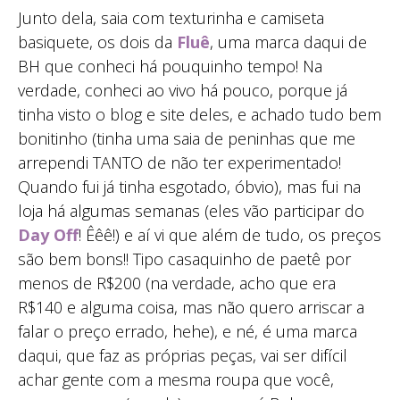
Junto dela, saia com texturinha e camiseta
basiquete, os dois da
Fluê
, uma marca daqui de
BH que conheci há pouquinho tempo! Na
verdade, conheci ao vivo há pouco, porque já
tinha visto o blog e site deles, e achado tudo bem
bonitinho (tinha uma saia de peninhas que me
arrependi TANTO de não ter experimentado!
Quando fui já tinha esgotado, óbvio), mas fui na
loja há algumas semanas (eles vão participar do
Day Off
! Êêê!) e aí vi que além de tudo, os preços
são bem bons!! Tipo casaquinho de paetê por
menos de R$200 (na verdade, acho que era
R$140 e alguma coisa, mas não quero arriscar a
falar o preço errado, hehe), e né, é uma marca
daqui, que faz as próprias peças, vai ser difícil
achar gente com a mesma roupa que você,