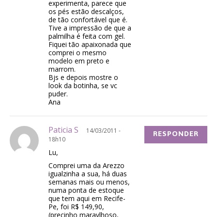
experimenta, parece que
os pés estão descalços,
de tão confortável que é.
Tive a impressão de que a
palmilha é feita com gel.
Fiquei tão apaixonada que
comprei o mesmo
modelo em preto e
marrom.
Bjs e depois mostre o
look da botinha, se vc
puder.
Ana
Paticia S
14/03/2011 -
RESPONDER
18h10
Lu,
Comprei uma da Arezzo
igualzinha a sua, há duas
semanas mais ou menos,
numa ponta de estoque
que tem aqui em Recife-
Pe, foi R$ 149,90,
(precinho maravlhoso,