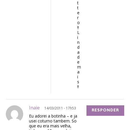
t
t
e
r
o
!!
L
i
n
d
a
d
e
m
a
i
s
!!
Inaie
14/03/2011 - 17h53
RESPONDER
Eu adorei a botinha – e ja
usei coturno tambem. So
que eu era mais velha,