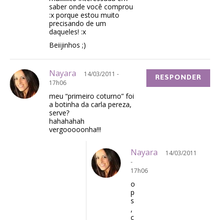
saber onde você comprou
:x porque estou muito
precisando de um
daqueles! :x
Beiijinhos ;)
Nayara
14/03/2011 -
RESPONDER
17h06
meu “primeiro coturno” foi
a botinha da carla pereza,
serve?
hahahahah
vergooooonha!!!
Nayara
14/03/2011
-
17h06
o
p
s
,
c