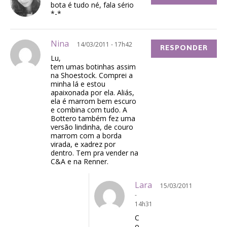
bota é tudo né, fala sério
*-*
Nina
14/03/2011 - 17h42
RESPONDER
Lu,
tem umas botinhas assim
na Shoestock. Comprei a
minha lá e estou
apaixonada por ela. Aliás,
ela é marrom bem escuro
e combina com tudo. A
Bottero também fez uma
versão lindinha, de couro
marrom com a borda
virada, e xadrez por
dentro. Tem pra vender na
C&A e na Renner.
Lara
15/03/2011
-
14h31
C
o