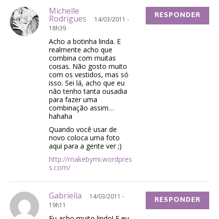
Michelle
RESPONDER
Rodrigues
14/03/2011 -
18h39
Acho a botinha linda. E
realmente acho que
combina com muitas
coisas. Não gosto muito
com os vestidos, mas só
isso. Sei lá, acho que eu
não tenho tanta ousadia
para fazer uma
combinação assim…
hahaha
Quando você usar de
novo coloca uma foto
aqui para a gente ver ;)
http://makebymi.wordpres
s.com/
Gabriella
14/03/2011 -
RESPONDER
19h11
Eu acho muito lindo! E eu