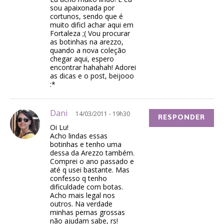
sou apaixonada por
cortunos, sendo que é
muito dificl achar aqui em
Fortaleza ;( Vou procurar
as botinhas na arezzo,
quando a nova coleção
chegar aqui, espero
encontrar hahahah! Adorei
as dicas e o post, beijooo
:*
Dani
14/03/2011 - 19h30
RESPONDER
Oi Lu!
Acho lindas essas
botinhas e tenho uma
dessa da Arezzo também.
Comprei o ano passado e
até q usei bastante. Mas
confesso q tenho
dificuldade com botas.
Acho mais legal nos
outros. Na verdade
minhas pernas grossas
não ajudam sabe, rs!