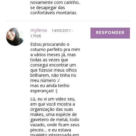
novamente com carinho..
se desapegar das
confortáveis montarias.
mylena
14/03/2011 -
RESPONDER
17h06
Estou procurando o
coturno perfeito pra mim
a vários meses já, mas
todas as vezes que
consegui encontrar um
que fizesse meus olhos
brilharem, não tinha no
meu número :/
mas eu ainda tenho
esperanças! :)
Lú, eu vi um video seu,
em que você mostra a
organização das suas
makes, uma espécie de
gaveteiro de metal, todo
vazado, onde ficam seus
pinceis… e eu estava
muiiiiiiito interessada em