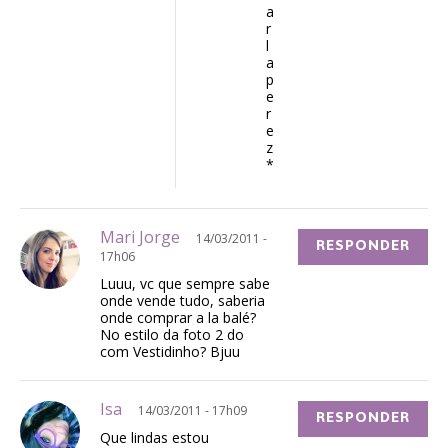
a
r
l
a
p
e
r
e
z
*
Mari Jorge
14/03/2011 -
RESPONDER
17h06
Luuu, vc que sempre sabe
onde vende tudo, saberia
onde comprar a la balé?
No estilo da foto 2 do
com Vestidinho? Bjuu
Isa
14/03/2011 - 17h09
RESPONDER
Que lindas estou