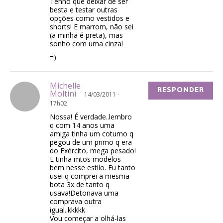
Tenho que deixar de ser
besta e testar outras
opções como vestidos e
shorts! E marrom, não sei
(a minha é preta), mas
sonho com uma cinza!
=)
Michelle
RESPONDER
Moltini
14/03/2011 -
17h02
Nossa! É verdade..lembro
q com 14 anos uma
amiga tinha um coturno q
pegou de um primo q era
do Exército, mega pesado!
E tinha mtos modelos
bem nesse estilo. Eu tanto
usei q comprei a mesma
bota 3x de tanto q
usava!Detonava uma
comprava outra
igual..kkkkk
Vou começar a olhá-las