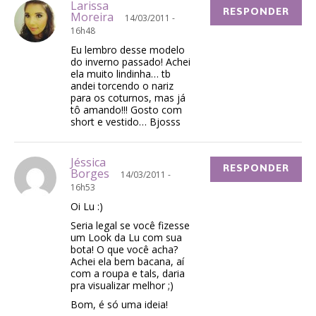
Larissa
RESPONDER
Moreira
14/03/2011 -
16h48
Eu lembro desse modelo
do inverno passado! Achei
ela muito lindinha… tb
andei torcendo o nariz
para os coturnos, mas já
tô amando!!! Gosto com
short e vestido… Bjosss
Jéssica
RESPONDER
Borges
14/03/2011 -
16h53
Oi Lu :)
Seria legal se você fizesse
um Look da Lu com sua
bota! O que você acha?
Achei ela bem bacana, aí
com a roupa e tals, daria
pra visualizar melhor ;)
Bom, é só uma ideia!