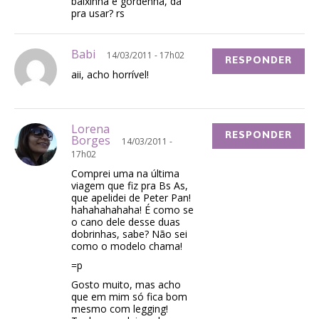
baixinha e gordenha, dá
pra usar? rs
Babi
14/03/2011 - 17h02
RESPONDER
aii, acho horrível!
Lorena
RESPONDER
Borges
14/03/2011 -
17h02
Comprei uma na última
viagem que fiz pra Bs As,
que apelidei de Peter Pan!
hahahahahaha! É como se
o cano dele desse duas
dobrinhas, sabe? Não sei
como o modelo chama!
=p
Gosto muito, mas acho
que em mim só fica bom
mesmo com legging!