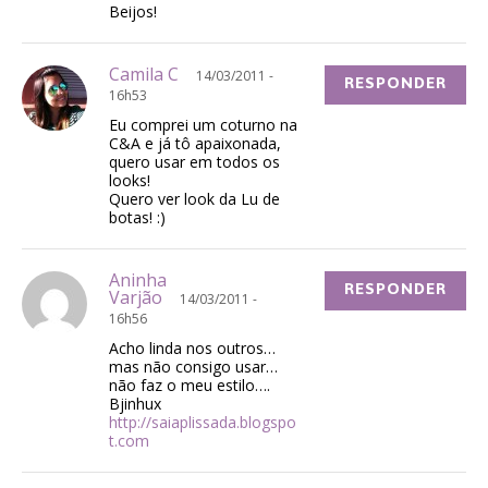
Beijos!
Camila C
14/03/2011 -
RESPONDER
16h53
Eu comprei um coturno na
C&A e já tô apaixonada,
quero usar em todos os
looks!
Quero ver look da Lu de
botas! :)
Aninha
RESPONDER
Varjão
14/03/2011 -
16h56
Acho linda nos outros…
mas não consigo usar…
não faz o meu estilo….
Bjinhux
http://saiaplissada.blogspo
t.com