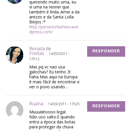
querendo muito uma, eu
vi uma na renner que
também é linda..Amei a da
arezzo e da Santa Lolla.
Beijos ;*
http://peruicesfashion.wor
dpress.com/
Renata de
RESPONDER
Freitas
14/03/2011 -
17h12
Mas pq vc nao usa
galochas? Eu tenho 3!
haha Mas aqui na Europa
é mais fácil de encontrar e
ver o povo usando…
Ruana
14/03/2011 - 17h25
RESPONDER
Muuuiiiitoooo legal.
Não uso salto.E quando
entra a época das botas
para proteger da chuva