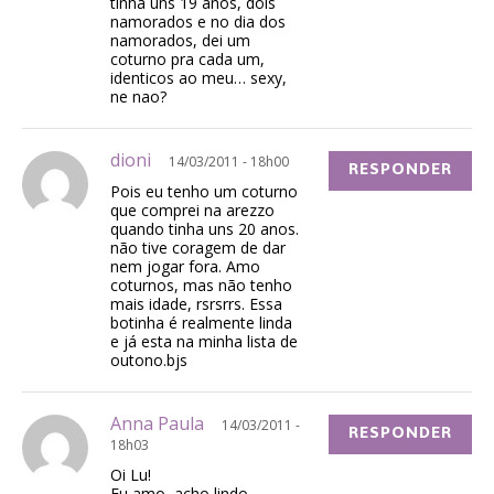
tinha uns 19 anos, dois
namorados e no dia dos
namorados, dei um
coturno pra cada um,
identicos ao meu… sexy,
ne nao?
dioni
14/03/2011 - 18h00
RESPONDER
Pois eu tenho um coturno
que comprei na arezzo
quando tinha uns 20 anos.
não tive coragem de dar
nem jogar fora. Amo
coturnos, mas não tenho
mais idade, rsrsrrs. Essa
botinha é realmente linda
e já esta na minha lista de
outono.bjs
Anna Paula
14/03/2011 -
RESPONDER
18h03
Oi Lu!
Eu amo, acho lindo…