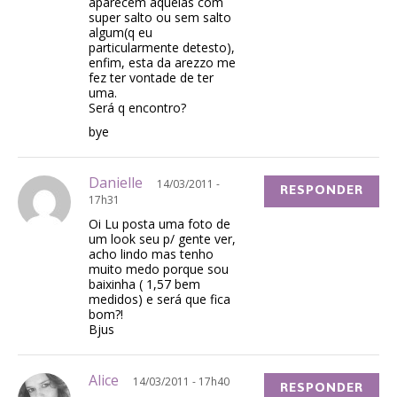
aparecem aquelas com
super salto ou sem salto
algum(q eu
particularmente detesto),
enfim, esta da arezzo me
fez ter vontade de ter
uma.
Será q encontro?
bye
Danielle
14/03/2011 -
RESPONDER
17h31
Oi Lu posta uma foto de
um look seu p/ gente ver,
acho lindo mas tenho
muito medo porque sou
baixinha ( 1,57 bem
medidos) e será que fica
bom?!
Bjus
Alice
14/03/2011 - 17h40
RESPONDER