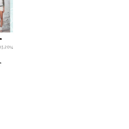
03.2014
r