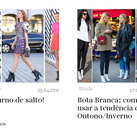
a
Moda
25.04.2017
27.
rno de salto!
Bota Branca: co
usar a tendência 
Outono/Inverno
dade