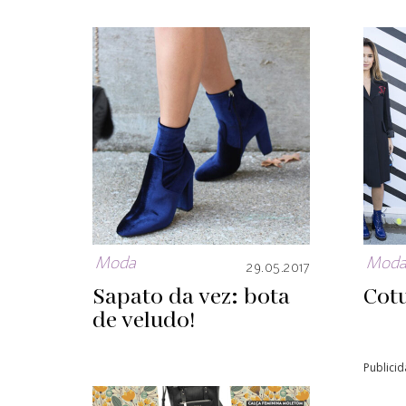
Moda
Mod
29.05.2017
Sapato da vez: bota
Cotu
de veludo!
Publici