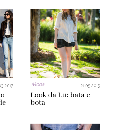
Moda
03.2017
21.05.2015
mo
Look da Lu: bata e
de
bota