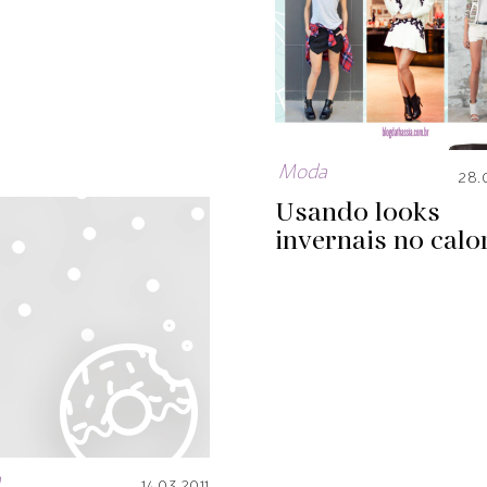
Moda
28.
Usando looks
invernais no calo
a
14.03.2011