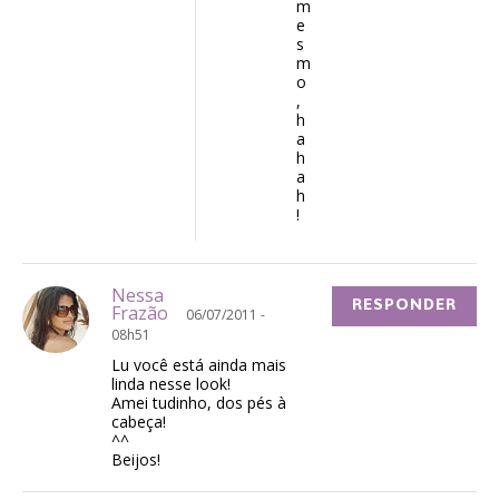
m
e
s
m
o
,
h
a
h
a
h
!
Nessa
RESPONDER
Frazão
06/07/2011 -
08h51
Lu você está ainda mais
linda nesse look!
Amei tudinho, dos pés à
cabeça!
^^
Beijos!