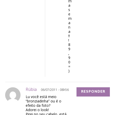
m
a
s
e
m
a
n
a
!!
!
8
9
,
9
0
=
)
Rúbia
06/07/2011 - 08h56
RESPONDER
Lu você está meio
“bronziadinha” ou é o
efeito da foto?
Adorei o look!
Pirei no seu cabelo, está