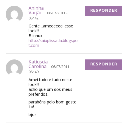
Aninha
RESPONDER
Varjão
06/07/2011 -
08h42
Gente…ameeeeeei esse
look!!!
Bjinhux
http://saiaplissada.blogspo
t.com
Katiuscia
RESPONDER
Carolina
06/07/2011 -
08h49
Amei tudo e tudo neste
look!!!
acho que um dos meus
preferidos…
parabéns pelo bom gosto
Lu!
bjos