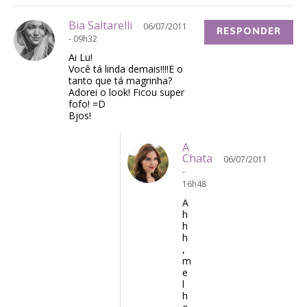
Bia Saltarelli
06/07/2011
RESPONDER
- 09h32
Ai Lu!
Você tá linda demais!!!!E o
tanto que tá magrinha?
Adorei o look! Ficou super
fofo! =D
Bjos!
A
Chata
06/07/2011
-
16h48
A
h
h
h
,
m
e
l
h