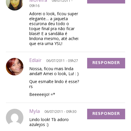
06/07/2011 -
09h16
Adorei o look, ficou super
elegante… a jaqueta
escurona deu todo o
toque final pra não ficar
blasé! E a sandália é
lindona mesmo, até achei
que era uma YSL!
Edlair
06/07/2011 - 09h27
RESPONDER
Nossa, ficou mais linda
ainda!!! Amei o look, Lu! : )
Que esmalte lindo é esse?
rs
Beeeeeijo! =*
Myla
06/07/2011 - 09h30
RESPONDER
Lindo look! Tb adoro
azulejos :)