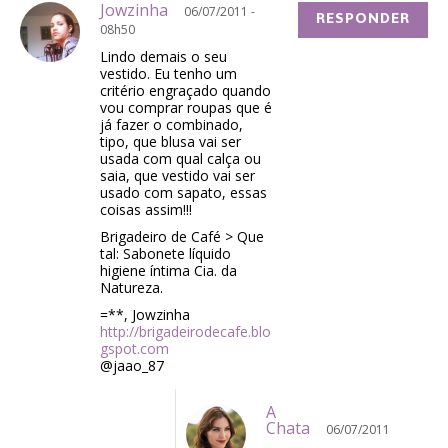
Jowzinha
06/07/2011 -
RESPONDER
08h50
Lindo demais o seu
vestido. Eu tenho um
critério engraçado quando
vou comprar roupas que é
já fazer o combinado,
tipo, que blusa vai ser
usada com qual calça ou
saia, que vestido vai ser
usado com sapato, essas
coisas assim!!!
Brigadeiro de Café > Que
tal: Sabonete líquido
higiene íntima Cia. da
Natureza.
=**, Jowzinha
http://brigadeirodecafe.blo
gspot.com
@jaao_87
A
Chata
06/07/2011
-