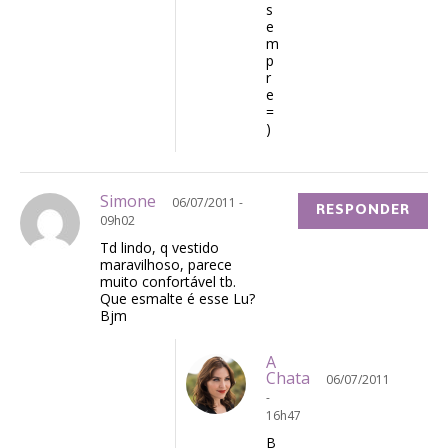
s
e
m
p
r
e
=
)
Simone
06/07/2011 -
RESPONDER
09h02
Td lindo, q vestido
maravilhoso, parece
muito confortável tb.
Que esmalte é esse Lu?
Bjm
A
Chata
06/07/2011
-
16h47
B