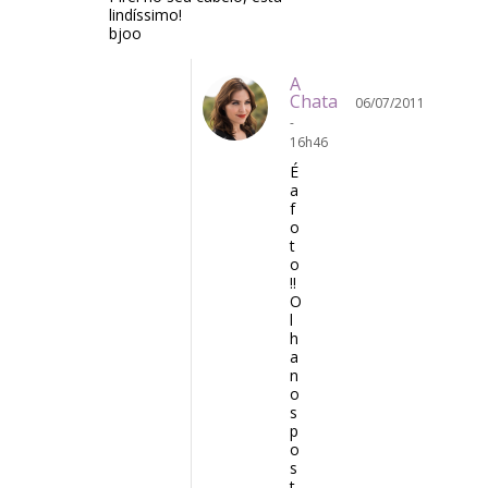
lindíssimo!
bjoo
A
Chata
06/07/2011
-
16h46
É
a
f
o
t
o
!!
O
l
h
a
n
o
s
p
o
s
t