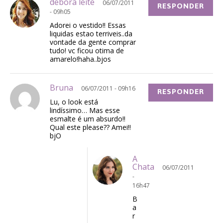
debora leite
06/07/2011
RESPONDER
- 09h05
Adorei o vestido!! Essas
liquidas estao terriveis..da
vontade da gente comprar
tudo! vc ficou otima de
amarelo!haha..bjos
Bruna
06/07/2011 - 09h16
RESPONDER
Lu, o look está
lindíssimo… Mas esse
esmalte é um absurdo!!
Qual este please?? Amei!!
bjO
A
Chata
06/07/2011
-
16h47
B
a
r