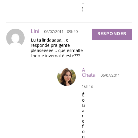
=
)
Lini
06/07/2011 - 09h40
RESPONDER
Lu ta lindaaaaa… e
responde pra gente
pleaseeeee… que esmalte
lindo e invernal é este???
A
Chata
06/07/2011
-
16h48
É
o
B
a
r
e
f
o
o