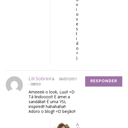
v
i
o
v
e
s
t
i
d
o
=
)
Lili Sobreira
06/07/2011
RESPONDER
- 08h50
Ameeeiii o look, Luu!! =D
Tá lindoooo!! E amei a
sandália!! É uma YSL
inspired!! hahahaha!!
Adoro o blog!! =D beijão!!
A