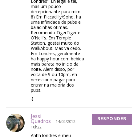
Londres”. Eh legal e tal,
mas um pouco
decepcionante para mim.
8) Em Piccadilly/Soho, ha
uma infinidade de pubs e
baladinhas otimas.
Recomendo TigerTiger e
O’Neill’s. Em Temple
Station, gostei muito do
WalkAbout. Mas va cedo.
Em Londres, geralmente
ha happy hour com bebida
mais barata no inicio da
noite. Alem disso, por
volta de 9 ou 10pm, eh
necessario pagar para
entrar na maioria dos
pubs.
:)
Jessi
RESPONDER
Quadros
14/02/2012 -
10h22
Ahhh londres é meu