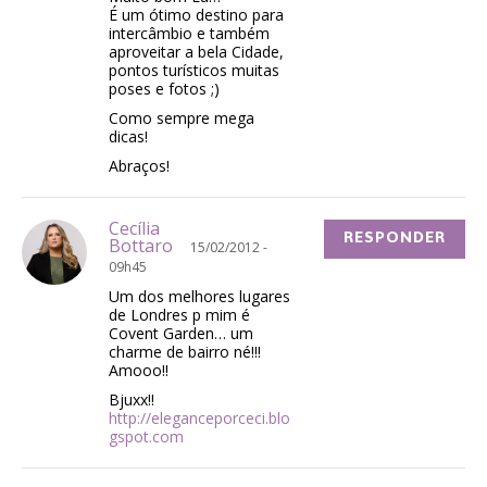
É um ótimo destino para
intercâmbio e também
aproveitar a bela Cidade,
pontos turísticos muitas
poses e fotos ;)
Como sempre mega
dicas!
Abraços!
Cecília
RESPONDER
Bottaro
15/02/2012 -
09h45
Um dos melhores lugares
de Londres p mim é
Covent Garden… um
charme de bairro né!!!
Amooo!!
Bjuxx!!
http://eleganceporceci.blo
gspot.com