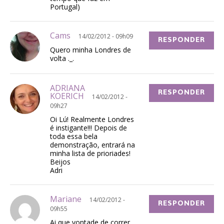
Portugal)
Cams
14/02/2012 - 09h09
RESPONDER
Quero minha Londres de
volta ._.
ADRIANA
RESPONDER
KOERICH
14/02/2012 -
09h27
Oi Lú! Realmente Londres
é instigante!!! Depois de
toda essa bela
demonstração, entrará na
minha lista de prioriades!
Beijos
Adri
Mariane
14/02/2012 -
RESPONDER
09h55
Ai que vontade de correr