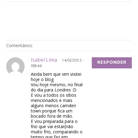
Comentários:
Isabel Lima
14/02/2012 -
RESPONDER
08h44
Ainda bem que vim visitei
hoje o blog
Vou hoje mesmo, no final
do dia para Londres :D
E vou a todos os sítios
mencionados e mais
alguns menos camden
town porque fica um
bocado fora de mão.
E vou preparada para o
frio que vai estar(não
muito frio, comparando o
tempo que faz em