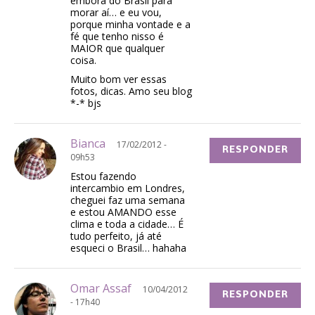
embora do Brasil para
morar aí… e eu vou,
porque minha vontade e a
fé que tenho nisso é
MAIOR que qualquer
coisa.
Muito bom ver essas
fotos, dicas. Amo seu blog
*-* bjs
Bianca
17/02/2012 -
RESPONDER
09h53
Estou fazendo
intercambio em Londres,
cheguei faz uma semana
e estou AMANDO esse
clima e toda a cidade… É
tudo perfeito, já até
esqueci o Brasil… hahaha
Omar Assaf
10/04/2012
RESPONDER
- 17h40