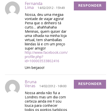
Fernanda
RESPONDER
Lima
14/02/2012 - 15h49
Nossa, deu uma megaa
vontade de viajar agora!
Pena que o dinheiro tá
curto… ahahhahaha
Meninas, quem quiser dar
uma olhada na minha loja
virtual, tem shamballas
liiiindas lá e cm um preço
super amigo!
http://www.facebook.com/
profile.php?
id=100003533802416
Um beijaoo!
Bruna
RESPONDER
Veras
14/02/2012 - 16h00
Nossa ainda não fui a
Londres mas um dia com
certeza ainda irei !! sou
louca para conhecer
todos os pontos turísticos