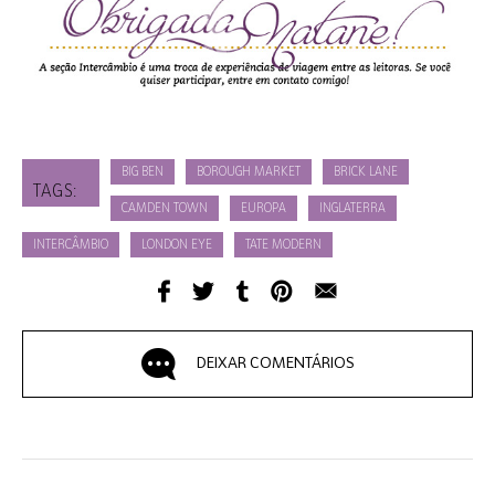
BIG BEN
BOROUGH MARKET
BRICK LANE
TAGS:
CAMDEN TOWN
EUROPA
INGLATERRA
INTERCÂMBIO
LONDON EYE
TATE MODERN
DEIXAR COMENTÁRIOS