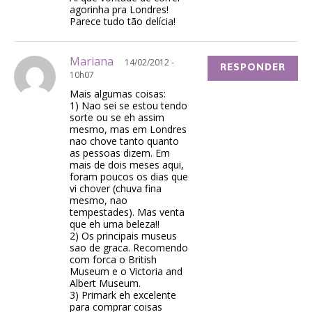
agorinha pra Londres!
Parece tudo tão delícia!
Mariana
14/02/2012 -
RESPONDER
10h07
Mais algumas coisas:
1) Nao sei se estou tendo
sorte ou se eh assim
mesmo, mas em Londres
nao chove tanto quanto
as pessoas dizem. Em
mais de dois meses aqui,
foram poucos os dias que
vi chover (chuva fina
mesmo, nao
tempestades). Mas venta
que eh uma beleza!!
2) Os principais museus
sao de graca. Recomendo
com forca o British
Museum e o Victoria and
Albert Museum.
3) Primark eh excelente
para comprar coisas