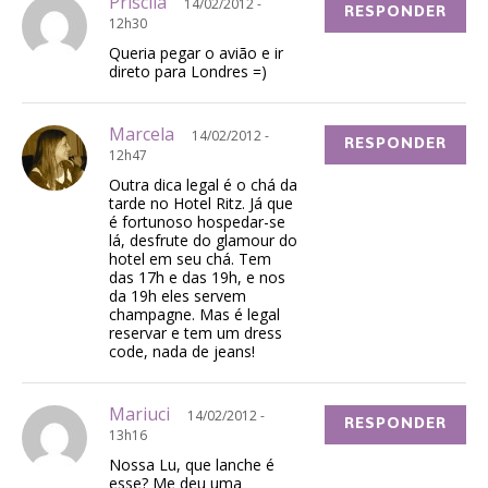
Priscila
14/02/2012 -
RESPONDER
12h30
Queria pegar o avião e ir
direto para Londres =)
Marcela
14/02/2012 -
RESPONDER
12h47
Outra dica legal é o chá da
tarde no Hotel Ritz. Já que
é fortunoso hospedar-se
lá, desfrute do glamour do
hotel em seu chá. Tem
das 17h e das 19h, e nos
da 19h eles servem
champagne. Mas é legal
reservar e tem um dress
code, nada de jeans!
Mariuci
14/02/2012 -
RESPONDER
13h16
Nossa Lu, que lanche é
esse? Me deu uma