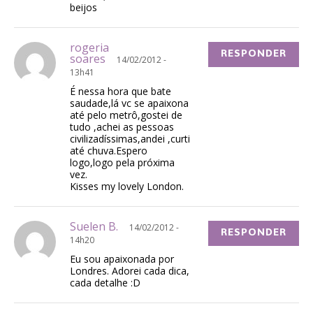
beijos
rogeria
RESPONDER
soares
14/02/2012 -
13h41
É nessa hora que bate
saudade,lá vc se apaixona
até pelo metrô,gostei de
tudo ,achei as pessoas
civilizadíssimas,andei ,curti
até chuva.Espero
logo,logo pela próxima
vez.
Kisses my lovely London.
Suelen B.
14/02/2012 -
RESPONDER
14h20
Eu sou apaixonada por
Londres. Adorei cada dica,
cada detalhe :D