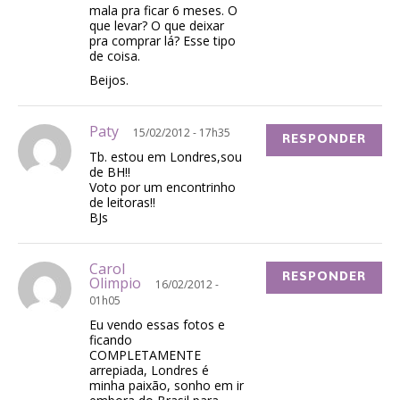
mala pra ficar 6 meses. O
que levar? O que deixar
pra comprar lá? Esse tipo
de coisa.
Beijos.
Paty
15/02/2012 - 17h35
RESPONDER
Tb. estou em Londres,sou
de BH!!
Voto por um encontrinho
de leitoras!!
BJs
Carol
RESPONDER
Olimpio
16/02/2012 -
01h05
Eu vendo essas fotos e
ficando
COMPLETAMENTE
arrepiada, Londres é
minha paixão, sonho em ir