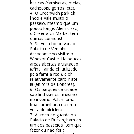
basicas (camisetas, meias,
cachecois, gorros, etc).
4) O Greenwich park eh
lindo e vale muito o
passeio, mesmo que um
pouco longe. Alem disso,
o Greenwich Market tem
otimas comidas!
5) Se vc ja foi ou vai ao
Palacio de Versalhes,
desaconselho visitar o
Windsor Castle. Ha poucas
areas abertas a visitacao
(afinal, ainda eh utilizado
pela familia real), e eh
relativamente caro ir ate
la (eh fora de Londres).
6) Os parques da cidade
sao lindissimos, mesmo
no inverno. Valem uma
boa caminhada ou uma
volta de bicicleta…
7) A troca de guarda no
Palacio de Buckingham eh
um dos passeios “tem que
fazer ou nao foi a