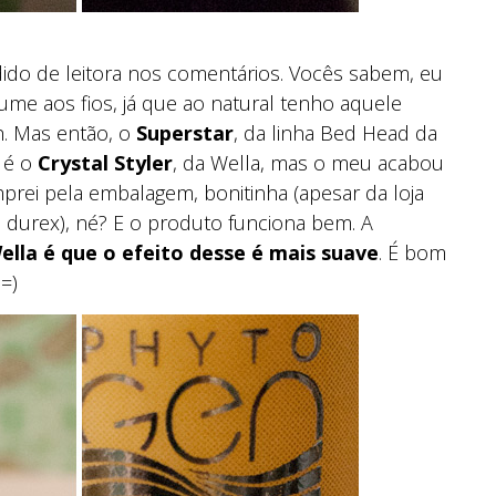
do de leitora nos comentários. Vocês sabem, eu
me aos fios, já que ao natural tenho aquele
h. Mas então, o
Superstar
, da linha Bed Head da
a é o
Crystal Styler
, da Wella, mas o meu acabou
rei pela embalagem, bonitinha (apesar da loja
durex), né? E o produto funciona bem. A
Wella é que o efeito desse é mais suave
. É bom
=)