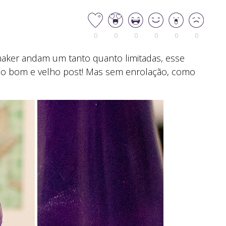
0
0
0
0
0
0
aker andam um tanto quanto limitadas, esse
so bom e velho post! Mas sem enrolação, como