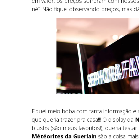
em valor, os preços sofreram com nossos i
né? Não fiquei observando preços, mas d
Fiquei meio boba com tanta informação e 
que queria trazer pra casa!!! O display da
N
blushs (são meus favoritos!), queria testa
Météorites da Guerlain
são a coisa mais 