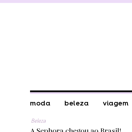
moda
beleza
viagem
Beleza
A Sephora chegou ao Brasil!