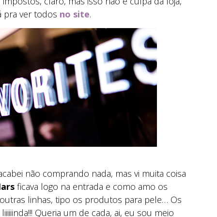
mpostos, claro, mas isso não é culpa da loja,
á pra ver todos
no site
.
acabei não comprando nada, mas vi muita coisa
ars
ficava logo na entrada e como amo os
r outras linhas, tipo os produtos para pele… Os
liiiiiinda!!! Queria um de cada, ai, eu sou meio