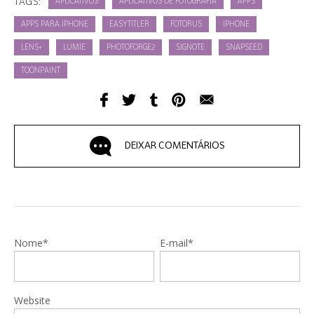
TAGS:
APLICATIVOS
APLICATIVOS DE FOTOGRAFIA
APPS
APPS PARA IPHONE
EASYTITLER
FOTORUS
IPHONE
LENS+
LUMIE
PHOTOFORGE2
SIGNOTE
SNAPSEED
TOONPAINT
DEIXAR COMENTÁRIOS
Nome*
E-mail*
Website