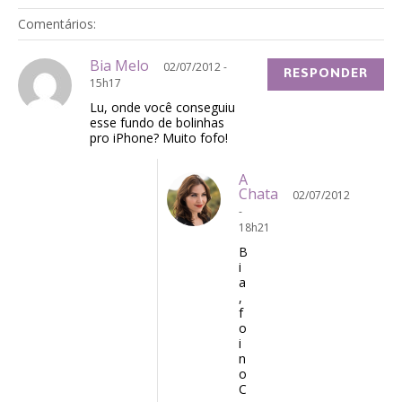
Comentários:
Bia Melo
02/07/2012 -
RESPONDER
15h17
Lu, onde você conseguiu
esse fundo de bolinhas
pro iPhone? Muito fofo!
A
Chata
02/07/2012
-
18h21
B
i
a
,
f
o
i
n
o
C