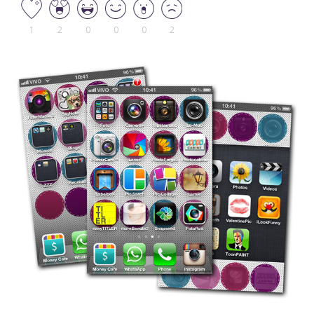
1
2
0
0
0
2