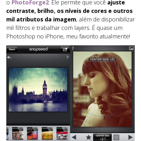
o
PhotoForge2
. Ele permite que você
ajuste
contraste, brilho, os níveis de cores e outros
mil atributos da imagem
, além de disponibilizar
mil filtros e trabalhar com layers. É quase um
Photoshop no iPhone, meu favorito atualmente!