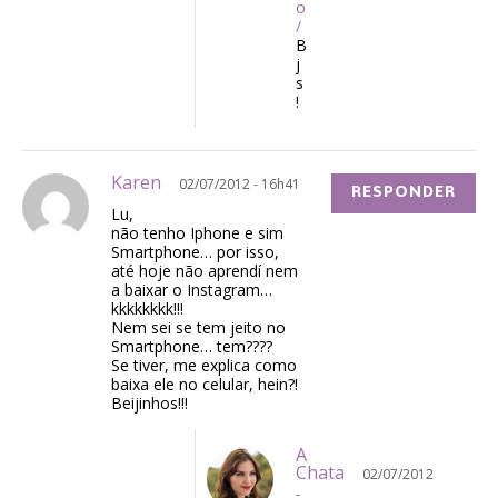
o
/
B
j
s
!
Karen
02/07/2012 - 16h41
RESPONDER
Lu,
não tenho Iphone e sim
Smartphone… por isso,
até hoje não aprendí nem
a baixar o Instagram…
kkkkkkkk!!!
Nem sei se tem jeito no
Smartphone… tem????
Se tiver, me explica como
baixa ele no celular, hein?!
Beijinhos!!!
A
Chata
02/07/2012
-