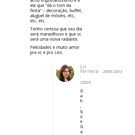
acho importantíssimo e é
ele que “dá o tom da
festa” – decoração, buffet,
aluguel de móveis, etc,
etc, etc.
Tenho certeza que seu dia
será maravilhoso e que vc
será uma noiva radiante.
Felicidades e muito amor
pra vc e pro Leo.
Lu
Ferreira
28/01/2013
-
22h20
G
a
h
,
q
u
e
G
a