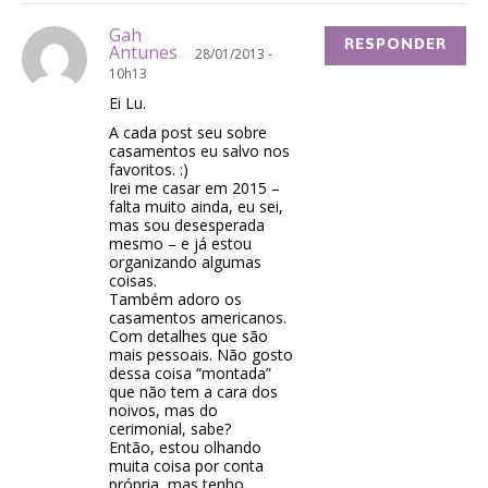
Gah
RESPONDER
Antunes
28/01/2013 -
10h13
Ei Lu.
A cada post seu sobre
casamentos eu salvo nos
favoritos. :)
Irei me casar em 2015 –
falta muito ainda, eu sei,
mas sou desesperada
mesmo – e já estou
organizando algumas
coisas.
Também adoro os
casamentos americanos.
Com detalhes que são
mais pessoais. Não gosto
dessa coisa “montada”
que não tem a cara dos
noivos, mas do
cerimonial, sabe?
Então, estou olhando
muita coisa por conta
própria, mas tenho