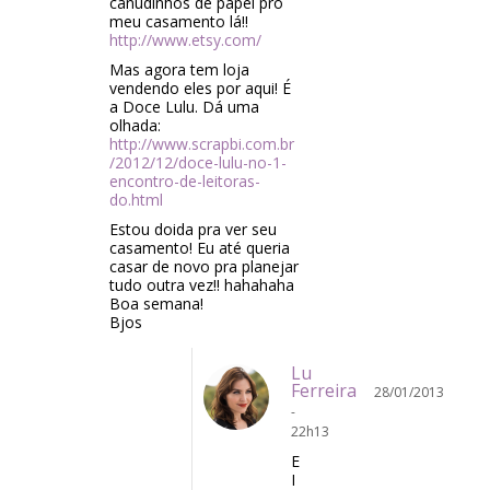
canudinhos de papel pro
meu casamento lá!!
http://www.etsy.com/
Mas agora tem loja
vendendo eles por aqui! É
a Doce Lulu. Dá uma
olhada:
http://www.scrapbi.com.br
/2012/12/doce-lulu-no-1-
encontro-de-leitoras-
do.html
Estou doida pra ver seu
casamento! Eu até queria
casar de novo pra planejar
tudo outra vez!! hahahaha
Boa semana!
Bjos
Lu
Ferreira
28/01/2013
-
22h13
E
I