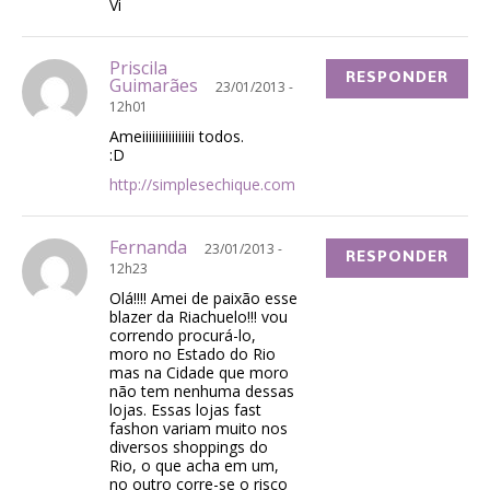
Vi
Priscila
RESPONDER
Guimarães
23/01/2013 -
12h01
Ameiiiiiiiiiiiiiiii todos.
:D
http://simplesechique.com
Fernanda
23/01/2013 -
RESPONDER
12h23
Olá!!!! Amei de paixão esse
blazer da Riachuelo!!! vou
correndo procurá-lo,
moro no Estado do Rio
mas na Cidade que moro
não tem nenhuma dessas
lojas. Essas lojas fast
fashon variam muito nos
diversos shoppings do
Rio, o que acha em um,
no outro corre-se o risco