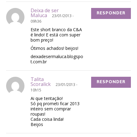
Deixa de ser
RESPONDER
Maluca
23/01/2013 -
09h36
Este short branco da C&A
é lindo! E está com super
bom preço!
Ótimos achados! beijos!
deixadesermaluca.blogspo
t.com.br
Talita
RESPONDER
Scoralick
23/01/2013 -
10h15
Ai que tentação!
Só pq prometi ficar 2013
inteiro sem comprar
roupas!
Cada coisa linda!
Beijos