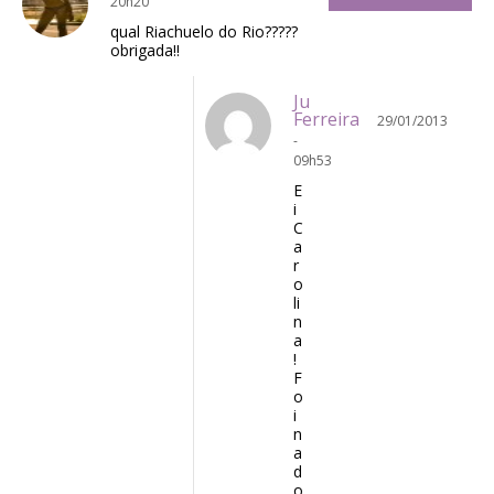
20h20
qual Riachuelo do Rio?????
obrigada!!
Ju
Ferreira
29/01/2013
-
09h53
E
i
C
a
r
o
li
n
a
!
F
o
i
n
a
d
o