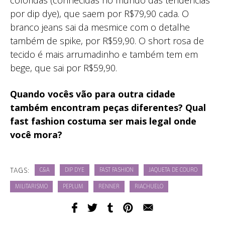
coloridas (conhecidas no mundo das tendências
por dip dye), que saem por R$79,90 cada. O
branco jeans sai da mesmice com o detalhe
também de spike, por R$59,90. O short rosa de
tecido é mais arrumadinho e também tem em
bege, que sai por R$59,90.
Quando vocês vão para outra cidade
também encontram peças diferentes? Qual
fast fashion costuma ser mais legal onde
você mora?
TAGS:
C&A
DIP DYE
FAST FASHION
JAQUETA DE COURO
MILITARISMO
PEPLUM
RENNER
RIACHUELO