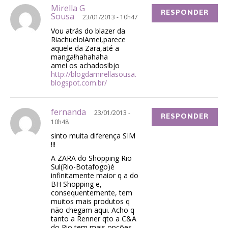
Mirella G
RESPONDER
Sousa
23/01/2013 - 10h47
Vou atrás do blazer da
Riachuelo!Amei,parece
aquele da Zara,até a
manga!hahahaha
amei os achados!bjo
http://blogdamirellasousa.
blogspot.com.br/
fernanda
23/01/2013 -
RESPONDER
10h48
sinto muita diferença SIM
!!!
A ZARA do Shopping Rio
Sul(Rio-Botafogo)é
infinitamente maior q a do
BH Shopping e,
consequentemente, tem
muitos mais produtos q
não chegam aqui. Acho q
tanto a Renner qto a C&A
do Rio tem mais opções