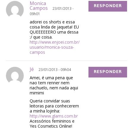
Monica
RESPONDER
Campos
23/01/2013 -
09h01
adorei os shorts e essa
coisa linda de jaqueta! EU
QUEEEEEERO uma dessa
:/ que coisa.
http://www.enjoei.com.br/
usuario/monica-souza-
campos
Jé
23/01/2013 - 09h04
RESPONDER
Amei, é uma pena que
nao tem renner nem
riachuelo, nem nada aqui
mimimi
Queria convidar suas
leitoras para conhecerem
a minha lojinha:
http://www.glams.com.br
Acessórios femininos e
Yes Cosmetics Online!