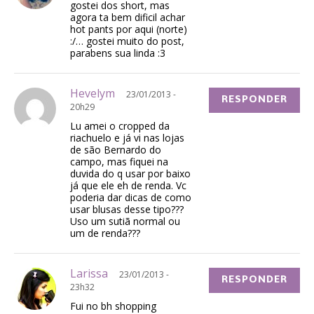
gostei dos short, mas
agora ta bem dificil achar
hot pants por aqui (norte)
:/… gostei muito do post,
parabens sua linda :3
Hevelym
23/01/2013 -
RESPONDER
20h29
Lu amei o cropped da
riachuelo e já vi nas lojas
de são Bernardo do
campo, mas fiquei na
duvida do q usar por baixo
já que ele eh de renda. Vc
poderia dar dicas de como
usar blusas desse tipo???
Uso um sutiã normal ou
um de renda???
Larissa
23/01/2013 -
RESPONDER
23h32
Fui no bh shopping