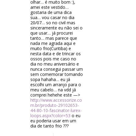
olhar… é muito bom :),
amei este vestido…
gostaria de uma dica
sua… vou casar no dia
20/07… so no civil mas
sinceramente eu não sei o
que usar… já procurei
tanto… mas parece que
nada me agrada aqui e
muito frio(Curitiba) e
nesta data e de trincar os
ossos pois me caso no
dia no meu aniversário e
nunca consegui passar um
sem comemorar tomando
sopa hahaha… eu já
escolhi um arranjo para o
meu cabelo… na vdd já
comprei hehehe este —>
http://www.accessorize.co
m.br/produto-29102653-
44-80-10-fascinator-lurex-
loops.aspx?color=53
o eu
eu poderia usar em um
dia de tanto frio ???