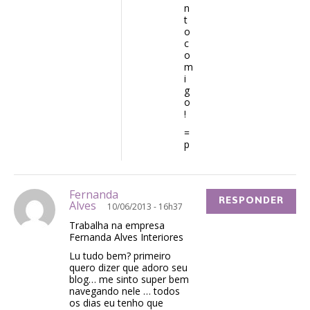
n
t
o
c
o
m
i
g
o
!
=
p
Fernanda
RESPONDER
Alves
10/06/2013 - 16h37
Trabalha na empresa
Fernanda Alves Interiores
Lu tudo bem? primeiro
quero dizer que adoro seu
blog… me sinto super bem
navegando nele … todos
os dias eu tenho que