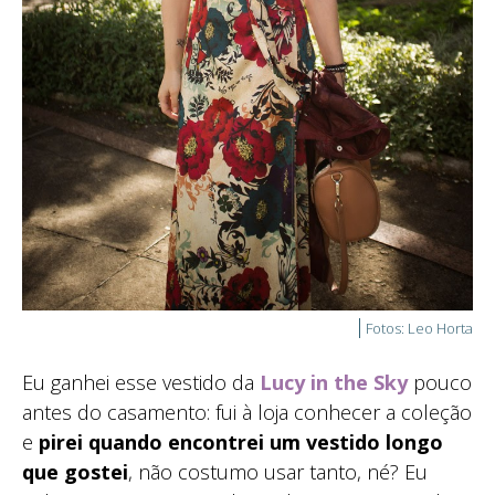
Fotos: Leo Horta
Eu ganhei esse vestido da
Lucy in the Sky
pouco
antes do casamento: fui à loja conhecer a coleção
e
pirei quando encontrei um vestido longo
que gostei
, não costumo usar tanto, né? Eu