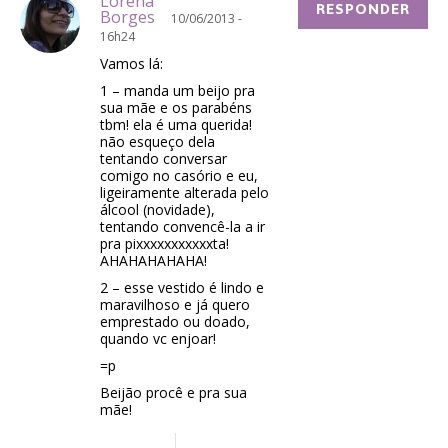
Lorena
RESPONDER
Borges
10/06/2013 -
16h24
Vamos lá:
1 – manda um beijo pra
sua mãe e os parabéns
tbm! ela é uma querida!
não esqueço dela
tentando conversar
comigo no casório e eu,
ligeiramente alterada pelo
álcool (novidade),
tentando convencê-la a ir
pra pixxxxxxxxxxxta!
AHAHAHAHAHA!
2 – esse vestido é lindo e
maravilhoso e já quero
emprestado ou doado,
quando vc enjoar!
=p
Beijão procê e pra sua
mãe!