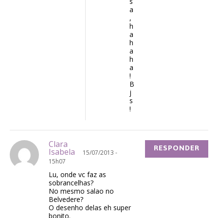
s
a
,
h
a
h
a
h
a
!
B
j
s
!
Clara
RESPONDER
Isabela
15/07/2013 -
15h07
Lu, onde vc faz as
sobrancelhas?
No mesmo salao no
Belvedere?
O desenho delas eh super
bonito.