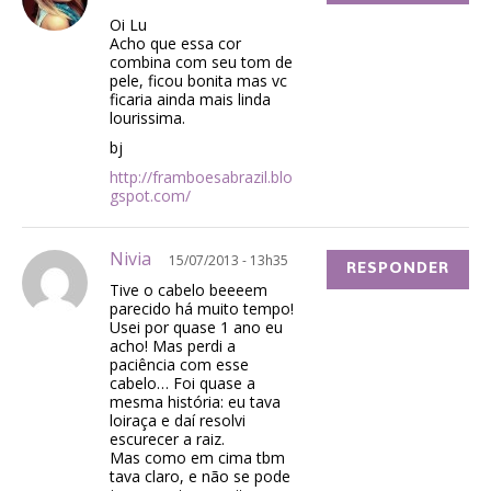
Oi Lu
Acho que essa cor
combina com seu tom de
pele, ficou bonita mas vc
ficaria ainda mais linda
lourissima.
bj
http://framboesabrazil.blo
gspot.com/
Nivia
15/07/2013 - 13h35
RESPONDER
Tive o cabelo beeeem
parecido há muito tempo!
Usei por quase 1 ano eu
acho! Mas perdi a
paciência com esse
cabelo… Foi quase a
mesma história: eu tava
loiraça e daí resolvi
escurecer a raiz.
Mas como em cima tbm
tava claro, e não se pode