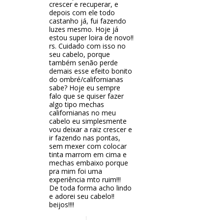
crescer e recuperar, e
depois com ele todo
castanho já, fui fazendo
luzes mesmo. Hoje já
estou super loira de novo!!
rs. Cuidado com isso no
seu cabelo, porque
também senão perde
demais esse efeito bonito
do ombré/californianas
sabe? Hoje eu sempre
falo que se quiser fazer
algo tipo mechas
californianas no meu
cabelo eu simplesmente
vou deixar a raiz crescer e
ir fazendo nas pontas,
sem mexer com colocar
tinta marrom em cima e
mechas embaixo porque
pra mim foi uma
experiência mto ruim!!!
De toda forma acho lindo
e adorei seu cabelo!!
beijos!!!!