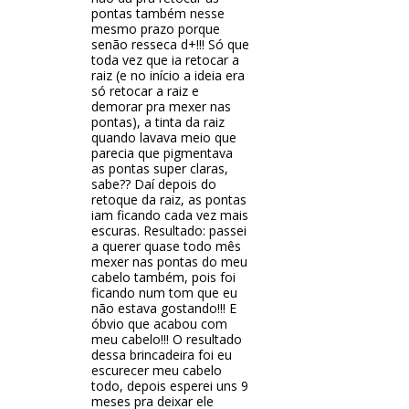
pontas também nesse
mesmo prazo porque
senão resseca d+!!! Só que
toda vez que ia retocar a
raiz (e no início a ideia era
só retocar a raiz e
demorar pra mexer nas
pontas), a tinta da raiz
quando lavava meio que
parecia que pigmentava
as pontas super claras,
sabe?? Daí depois do
retoque da raiz, as pontas
iam ficando cada vez mais
escuras. Resultado: passei
a querer quase todo mês
mexer nas pontas do meu
cabelo também, pois foi
ficando num tom que eu
não estava gostando!!! E
óbvio que acabou com
meu cabelo!!! O resultado
dessa brincadeira foi eu
escurecer meu cabelo
todo, depois esperei uns 9
meses pra deixar ele