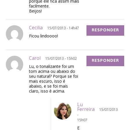
porque ele fica assim mais
facilmente.
Beijos!
Cecilia
15/07/2013 - 14h47
RESPONDER
Ficou lindoooo!
Carol
15/07/2013 - 15h02
RESPONDER
Lu, o tonalizante foi um
tom acima ou abaixo do
seu natural? Porque se foi
mais escuro, isso é
abaixo, e se foi mais
claro, isso é acima.
Lu
Ferreira
15/07/2013
-
15h07
E