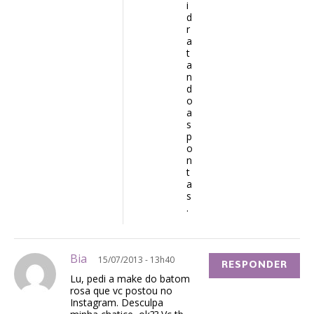
i
d
r
a
t
a
n
d
o
a
s
p
o
n
t
a
s
.
Bia
15/07/2013 - 13h40
RESPONDER
Lu, pedi a make do batom
rosa que vc postou no
Instagram. Desculpa