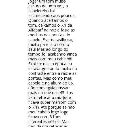
jogar um tom muito
escuro de uma vez, o
cabelereiro foi
escurecendo aos poucos.
Quando acertamos o
tom, deixamos o 7.1 da
Alfaparf na raiz e fazia as
mechas nas pontas do
cabelo. Era maravilhoso,
muito parecido com o
seu! Mas ao longo do
tempo foi acabando ainda
mais com meu cabelo!!!!
Explico: nessa época eu
estava gostando muito do
contraste entre a raiz e as
pontas. Mas como meu
cabelo é na altura do 05,
não conseguia passar
mais do que uns 45 dias
sem retocar a raiz (que
ficava super marrom com
o 7.1). Ate porque se não
meu cabelo logo logo
ficava com 3 tons
diferentes né!! rs!! Mas
não da pra retocar as