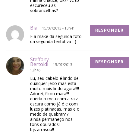
minha chatice, ok?? Vc tb
escureceu as
sobrancelhas?
Bia
15/07/2013 - 13h41
RESPONDER
E a make da segunda foto
da segunda tentativa =)
Steffany
RESPONDER
Bertoldi
15/07/2013 -
13h45
Lu, seu cabelo é lindo de
qualquer jeito mas está
muito mais lindo agora!!!!
Adorei, ficou mara!!!
queria o meu com a raiz
escura como já é e com
luzes platinadas, mas e o
medo de quebrar?!?
ainda permaneço nos
tons dourados!!
bjs arrasou!!