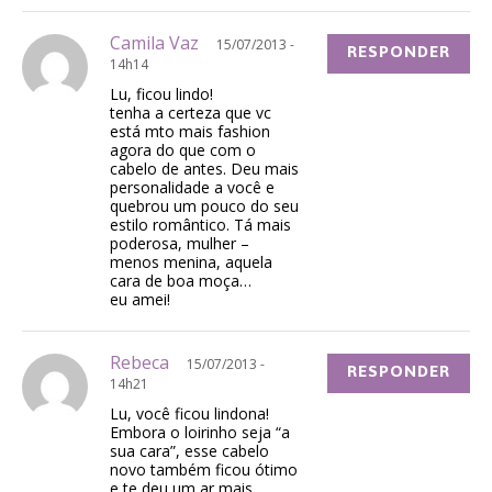
Camila Vaz
15/07/2013 -
RESPONDER
14h14
Lu, ficou lindo!
tenha a certeza que vc
está mto mais fashion
agora do que com o
cabelo de antes. Deu mais
personalidade a você e
quebrou um pouco do seu
estilo romântico. Tá mais
poderosa, mulher –
menos menina, aquela
cara de boa moça…
eu amei!
Rebeca
15/07/2013 -
RESPONDER
14h21
Lu, você ficou lindona!
Embora o loirinho seja “a
sua cara”, esse cabelo
novo também ficou ótimo
e te deu um ar mais