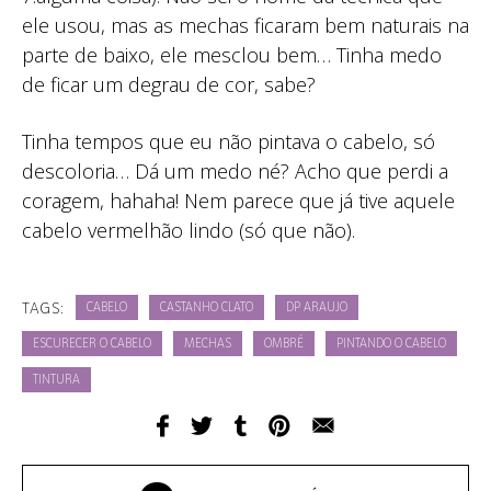
ele usou, mas as mechas ficaram bem naturais na
parte de baixo, ele mesclou bem… Tinha medo
de ficar um degrau de cor, sabe?
Tinha tempos que eu não pintava o cabelo, só
descoloria… Dá um medo né? Acho que perdi a
coragem, hahaha! Nem parece que já tive aquele
cabelo vermelhão lindo (só que não).
TAGS:
CABELO
CASTANHO CLATO
DP ARAUJO
ESCURECER O CABELO
MECHAS
OMBRÉ
PINTANDO O CABELO
TINTURA