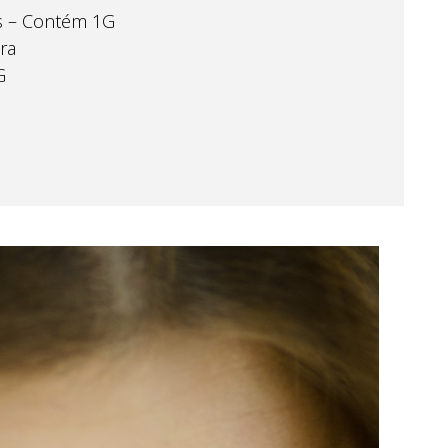
s – Contém 1G
ra
G