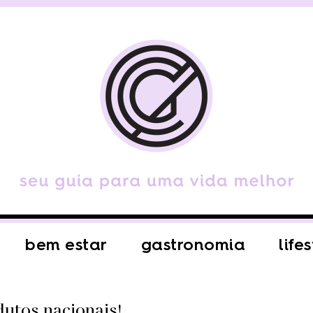
bem estar
gastronomia
life
dutos nacionais!