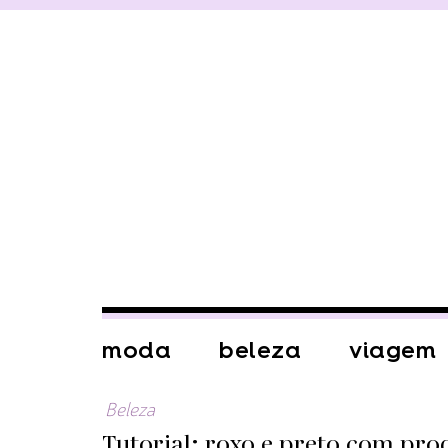
moda
beleza
viagem
Beleza
Tutorial: roxo e preto com pro