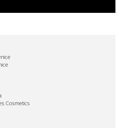
enice
nice
a
Yes Cosmetics