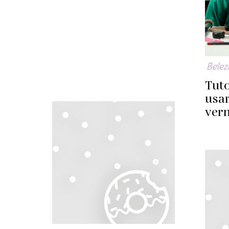
Belez
Tuto
usa
ver