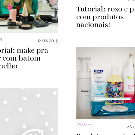
Tutorial: roxo e p
com produtos
nacionais!
a
12.08.2013
rial: make pra
r com batom
melho
Beleza
28.