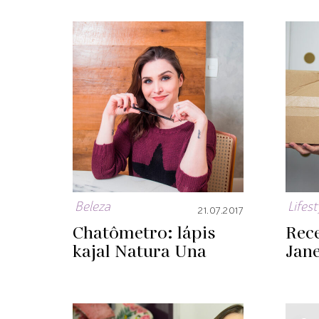
Beleza
Lifest
21.07.2017
Chatômetro: lápis
Rec
kajal Natura Una
Jane