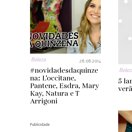
Beleza
28.08.2014
#novidadesdaquinze
Belez
na: L’occitane,
5 l
Pantene, Esdra, Mary
ver
Kay, Natura e T
Arrigoni
Publicidade