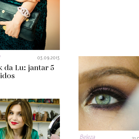
a
03.09.2013
 da Lu: jantar 5
tidos
Beleza
21.