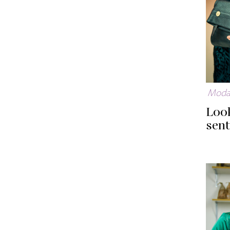
Mod
Look
sen