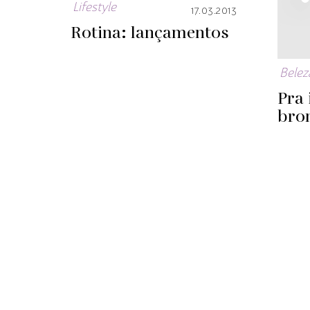
Lifestyle
17.03.2013
Rotina: lançamentos
Belez
Pra 
bron