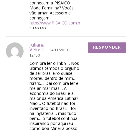
conhecem a PISAICO
Moda Feminina? Vocês
vão amar! Acessem e
conheçam:
http://www.PISAICO.com.b
r
<<<<<<
Juliana
RESPONDER
Veloso
14/11/2013 -
12h50
Corri pra ler o link 9… Nos
ultimos tempos o orgulho
de ser brasileiro quase
morreu dentro de mim…
rsrsrs…. Daí corri pra ler e
me animar mas… A
economia do Brasil é a
maior da América Latina?
Não… O futebol não foi
inventado no Brasil… foi
na Inglaterra… mas tudo
bem… o futebol continua
inspirando por aqui (eu
como boa Mineira posso