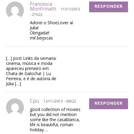
Francesca
RESPONDER
Monfrinatti
11/11/2013
- 21h22
Adorei o ShoeLover aí
Julia!
Obrigada!!
mil beijocas
[…] post Links da semana:
cinema, música e moda
apareceu primeiro em
Chata de Galocha! | Lu
Ferreira, e é de autoria de
Júlia […]
Cpu
12/11/2013 - 06h22
RESPONDER
good collection of movies
but you did not mention
some like the casablanca,
life is beautiful, roman
holiday….