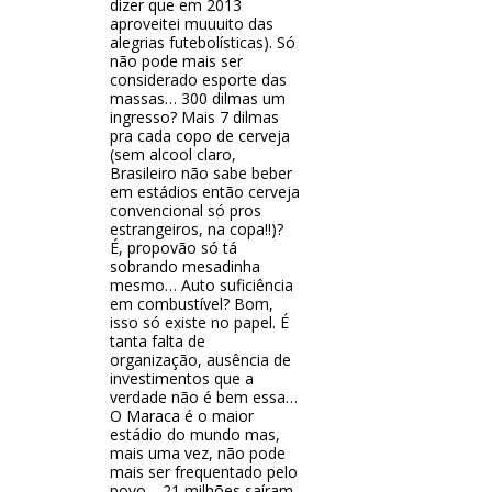
dizer que em 2013
aproveitei muuuito das
alegrias futebolísticas). Só
não pode mais ser
considerado esporte das
massas… 300 dilmas um
ingresso? Mais 7 dilmas
pra cada copo de cerveja
(sem alcool claro,
Brasileiro não sabe beber
em estádios então cerveja
convencional só pros
estrangeiros, na copa!!)?
É, propovão só tá
sobrando mesadinha
mesmo… Auto suficiência
em combustível? Bom,
isso só existe no papel. É
tanta falta de
organização, ausência de
investimentos que a
verdade não é bem essa…
O Maraca é o maior
estádio do mundo mas,
mais uma vez, não pode
mais ser frequentado pelo
povo… 21 milhões saíram