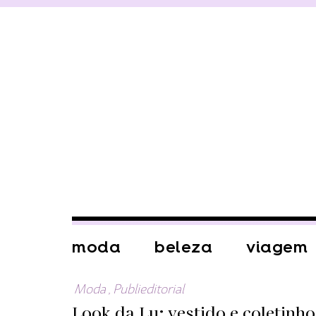
moda
beleza
viagem
Moda
,
Publieditorial
Look da Lu: vestido e coletinho