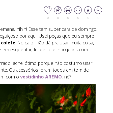
0
0
0
0
0
0
semana, hihih! Esse tem super cara de domingo,
eguiçoso por aqui. Usei peças que eu sempre
 colete
! No calor não dá pra usar muita coisa,
, sem esquentar, fui de coletinho jeans com
rrado, achei ótimo porque não costumo usar
ente. Os acessórios foram todos em tom de
 bem com o
vestidinho AREMO
, né?