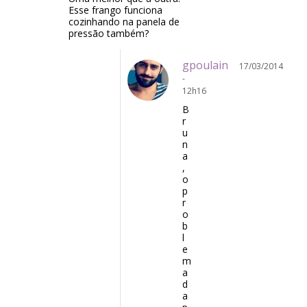
Esse frango funciona
cozinhando na panela de
pressão também?
gpoulain
17/03/2014
-
12h16
B
r
u
n
a
,
o
p
r
o
b
l
e
m
a
d
a