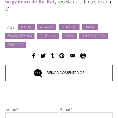
brigadeiro de Kit Kat
, receita da última semana
;D
TAGS:
ALMOÇO
ASPARGOS
FETTUCCINE
FRANGO
FRANGO DESFIADO
GUI POULAIN
MASSA
O CHEF E A CHATA
RECEITINHA
DEIXAR COMENTÁRIOS
Nome*
E-mail*