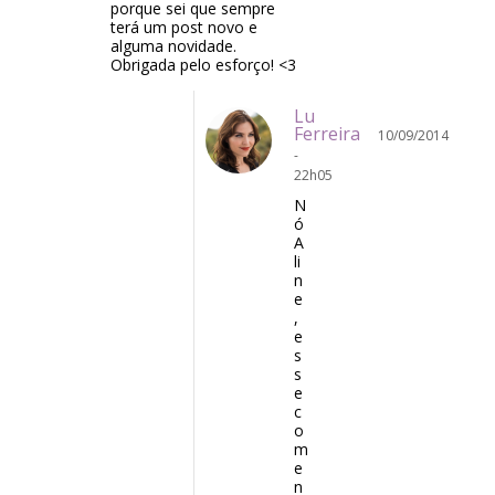
porque sei que sempre
terá um post novo e
alguma novidade.
Obrigada pelo esforço! <3
Lu
Ferreira
10/09/2014
-
22h05
N
ó
A
li
n
e
,
e
s
s
e
c
o
m
e
n