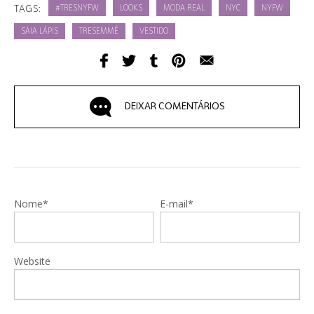
TAGS:
#TRESNYFW
LOOKS
MODA REAL
NYC
NYFW
SAIA LÁPIS
TRESEMMÉ
VESTIDO
DEIXAR COMENTÁRIOS
Nome*
E-mail*
Website