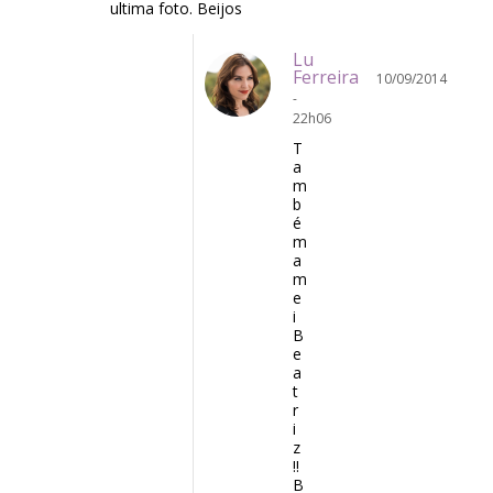
ultima foto. Beijos
Lu
Ferreira
10/09/2014
-
22h06
T
a
m
b
é
m
a
m
e
i
B
e
a
t
r
i
z
!!
B