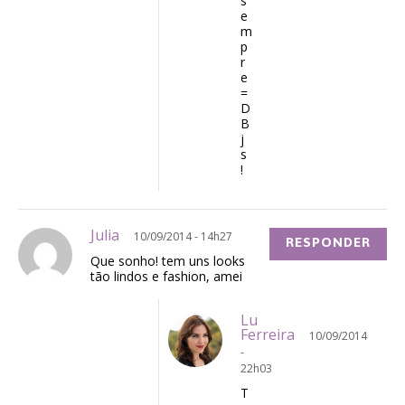
s
e
m
p
r
e
=
D
B
j
s
!
Julia
10/09/2014 - 14h27
RESPONDER
Que sonho! tem uns looks
tão lindos e fashion, amei
Lu
Ferreira
10/09/2014
-
22h03
T