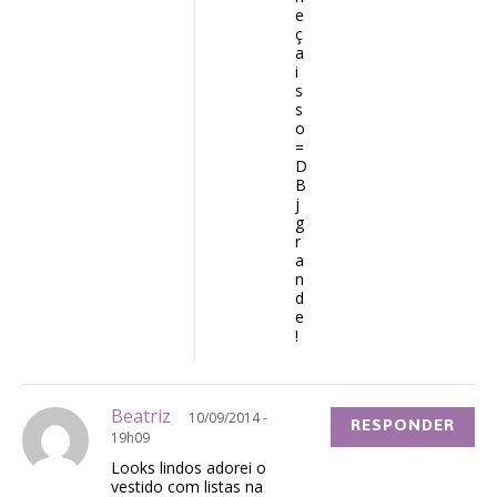
e
ç
a
i
s
s
o
=
D
B
j
g
r
a
n
d
e
!
Beatriz
10/09/2014 -
RESPONDER
19h09
Looks lindos adorei o
vestido com listas na