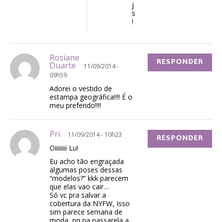
j
s
!
Rosiane
RESPONDER
Duarte
11/09/2014 -
09h59
Adorei o vestido de
estampa geográfica!!!! É o
meu preferido!!!!
Pri
11/09/2014 - 10h23
RESPONDER
Oiiiiiiii Lu!
Eu acho tão engraçada
algumas poses dessas
“modelos?” kkk parecem
que elas vao cair…
Só vc pra salvar a
cobertura da NYFW, Isso
sim parece semana de
moda, pq na passarela a