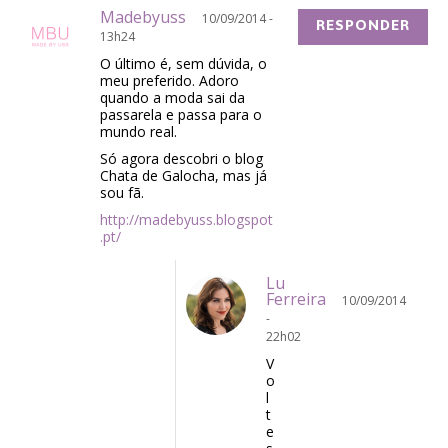
Madebyuss
10/09/2014 -
RESPONDER
13h24
O último é, sem dúvida, o
meu preferido. Adoro
quando a moda sai da
passarela e passa para o
mundo real.
Só agora descobri o blog
Chata de Galocha, mas já
sou fã.
http://madebyuss.blogspot
.pt/
Lu
Ferreira
10/09/2014
-
22h02
V
o
l
t
e