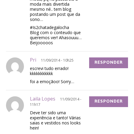
moda mais divertida
mesmo né.. tem blog
postando um post que da
sono…
#Is2chatadegalocha
Blog com o conteudo que
queremos ver! Ahasouuu…
Beijooooos
Pri
11/09/2014 - 10h25
RESPONDER
escrevi tudo errado!
kkkkkkkkkkk
foi a emoçãoo! Sorry…
Laila Lopes
11/09/2014 -
RESPONDER
11h17
Deve ter sido uma
experiência e tanto! Várias
saias e vestidos nos looks
hein!