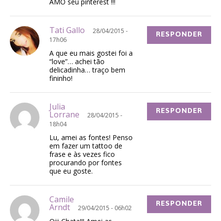
AMO seu pinterest !!!
Tati Gallo
28/04/2015 -
RESPONDER
17h06
A que eu mais gostei foi a
“love”… achei tão
delicadinha… traço bem
fininho!
Julia
RESPONDER
Lorrane
28/04/2015 -
18h04
Lu, amei as fontes! Penso
em fazer um tattoo de
frase e às vezes fico
procurando por fontes
que eu goste.
Camile
RESPONDER
Arndt
29/04/2015 - 06h02