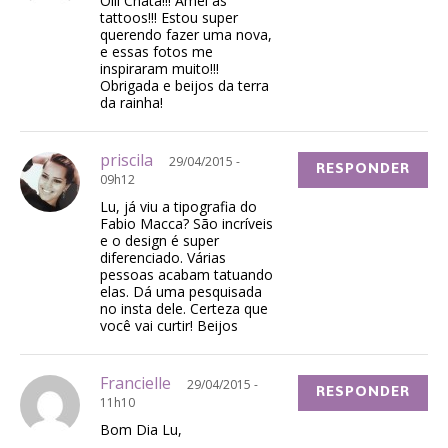
Oiii Chata!!! Amei as
tattoos!!! Estou super
querendo fazer uma nova,
e essas fotos me
inspiraram muito!!!
Obrigada e beijos da terra
da rainha!
priscila
29/04/2015 -
RESPONDER
09h12
Lu, já viu a tipografia do
Fabio Macca? São incríveis
e o design é super
diferenciado. Várias
pessoas acabam tatuando
elas. Dá uma pesquisada
no insta dele. Certeza que
você vai curtir! Beijos
Francielle
29/04/2015 -
RESPONDER
11h10
Bom Dia Lu,