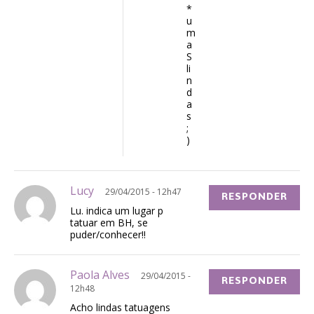
*
u
m
a
S
li
n
d
a
s
;
)
Lucy
29/04/2015 - 12h47
RESPONDER
Lu. indica um lugar p
tatuar em BH, se
puder/conhecer!!
Paola Alves
29/04/2015 -
RESPONDER
12h48
Acho lindas tatuagens