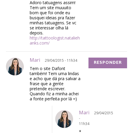
Adoro tatuagens assim!
Tem um site muuuito
bom que foi onde eu
busquei ideias pra fazer
minhas tatuagens. Se vc
se interessar olha lá
depois.
http://tattoologist.natalieh
anks.com/
Mari
29/04/2015 - 11h34
RESPONDER
Tem o site Dafont
também! Tem uma lindas
e acho que dá pra salvar a
frase que a gente
pretende escrever.
Quando fiz a minha achei
a fonte perfeita por lá =)
Mari
29/04/2015
-
11h34
*