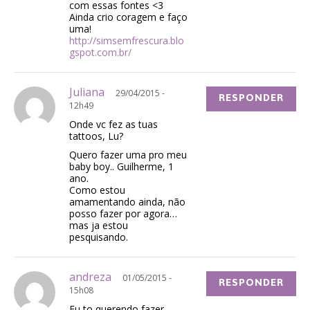
com essas fontes <3
Ainda crio coragem e faço
uma!
http://simsemfrescura.blo
gspot.com.br/
Juliana
29/04/2015 -
RESPONDER
12h49
Onde vc fez as tuas
tattoos, Lu?
Quero fazer uma pro meu
baby boy.. Guilherme, 1
ano.
Como estou
amamentando ainda, não
posso fazer por agora…
mas ja estou
pesquisando.
andreza
01/05/2015 -
RESPONDER
15h08
Eu to querendo fazer