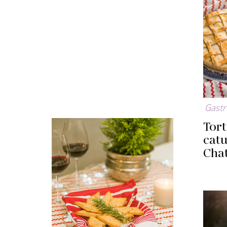
Gast
Tor
catu
Cha