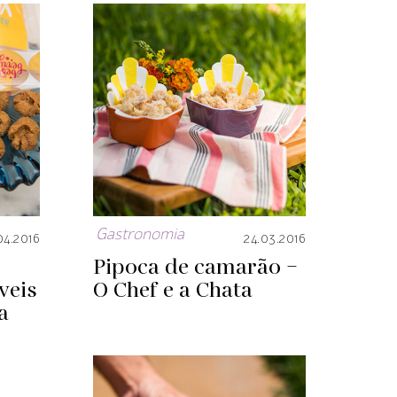
Gastronomia
04.2016
24.03.2016
Pipoca de camarão –
veis
O Chef e a Chata
a