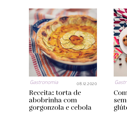
Gastronomia
Gast
08.12.2020
Receita: torta de
Com
abobrinha com
sem
gorgonzola e cebola
glút