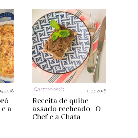
Gastronomia
04.2018
11.04.2018
oró
Receita de quibe
 e a
assado recheado | O
Chef e a Chata