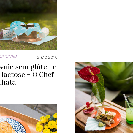
ronomia
29.10.2015
wnie sem glúten e
lactose – O Chef
Chata