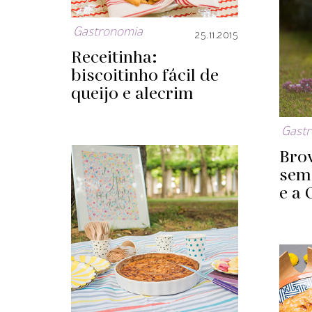
Gastronomia
25.11.2015
Receitinha:
biscoitinho fácil de
queijo e alecrim
Gast
Bro
sem 
e a 