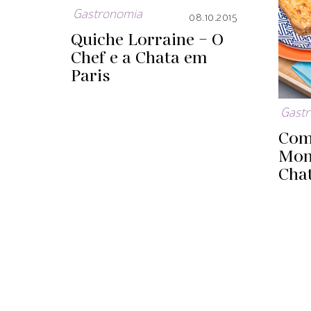
Gastronomia
08.10.2015
Quiche Lorraine – O
Chef e a Chata em
Paris
Gast
Com
Mons
Cha