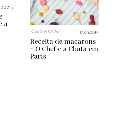
10.2015
e
e a
Gastronomia
17.09.2015
Receita de macarons
– O Chef e a Chata em
Paris