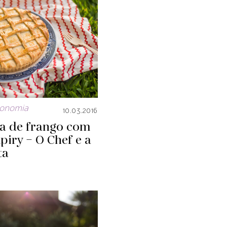
ronomia
10.03.2016
ta de frango com
piry – O Chef e a
ta