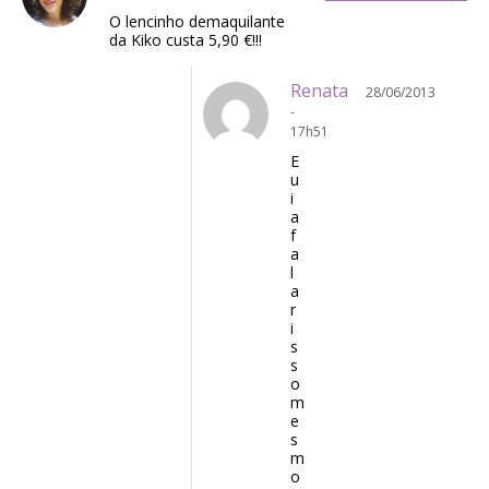
O lencinho demaquilante
da Kiko custa 5,90 €!!!
Renata
28/06/2013
-
17h51
E
u
i
a
f
a
l
a
r
i
s
s
o
m
e
s
m
o