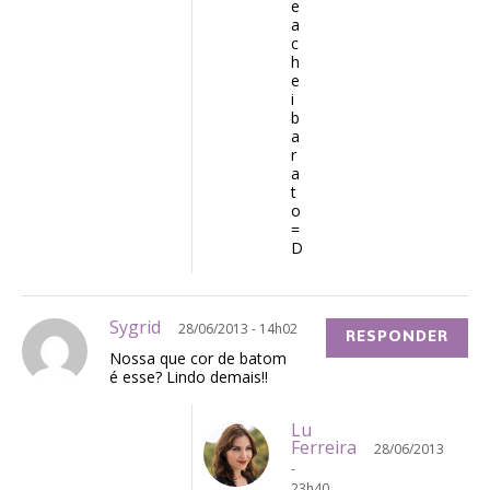
e
a
c
h
e
i
b
a
r
a
t
o
=
D
Sygrid
28/06/2013 - 14h02
RESPONDER
Nossa que cor de batom
é esse? Lindo demais!!
Lu
Ferreira
28/06/2013
-
23h40