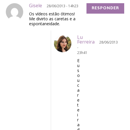
Gisele
28/06/2013 - 14h23
RESPONDER
Os vídeos estão ótimos!
Me divirto as caretas e a
espontaneidade.
Lu
Ferreira
28/06/2013
-
23h41
E
u
s
o
u
c
a
r
e
t
e
i
r
a
d