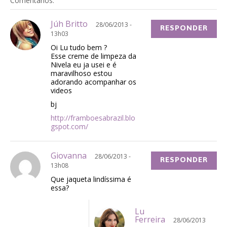
Comentários:
Júh Britto
28/06/2013 -
RESPONDER
13h03
Oi Lu tudo bem ?
Esse creme de limpeza da
Nivela eu ja usei e é
maravilhoso estou
adorando acompanhar os
videos
bj
http://framboesabrazil.blo
gspot.com/
Giovanna
28/06/2013 -
RESPONDER
13h08
Que jaqueta lindíssima é
essa?
Lu
Ferreira
28/06/2013