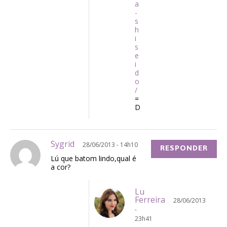
a
-
s
h
i
s
e
i
d
o
/
=
D
Sygrid
28/06/2013 - 14h10
RESPONDER
Lú que batom lindo,qual é
a cor?
Lu
Ferreira
28/06/2013
-
23h41