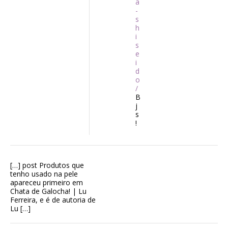
a
-
s
h
i
s
e
i
d
o
/
B
j
s
!
[…] post Produtos que
tenho usado na pele
apareceu primeiro em
Chata de Galocha! | Lu
Ferreira, e é de autoria de
Lu […]